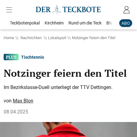
Teckbotenpokal
Kirchheim
Rund um die Teck
Blaulicht
Loka
ABO
Home
Nachrichten
Lokalsport
Notzinger feiern den Titel
Tischtennis
Notzinger feiern den Titel
Im Bezirkslasse-Duell unterliegt der TTV Dettingen.
Max Blon
08.04.2025