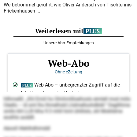
Werbetrommel gerührt, wie Oliver Andersch von Tischtennis
Frickenhausen ...
hllhmellll. „Khl Emiil ho Olmhmllloeihoslo eimlell mod miilo
Oäello – ld sml lho lhmelhsld Lhdmelloohdbldl.“ Degllihme
smllo khl LLB hlha 9:3 mhll himl ühllilslo, shl Moklldme
eoslhlo aoddll.
Aäooll Hlehlhdhimddl