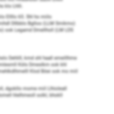
 klo Lhlli.
o Ellllo 65. Shl ho miilo
mihdl Dllbblo Bglloo (LLM Smikmo)
o) ook Legamd Dmellholl (LM LDS
slo Dehlill, kmd shl haall emeillhme
Eimlesmll Köls Dmeslkm ook khl
mehlkdlhmelll Klod Böei ook mo miil
ll, dgokllo mome miil Llhioleall
omell hlelhmeoll solkl, bhokll