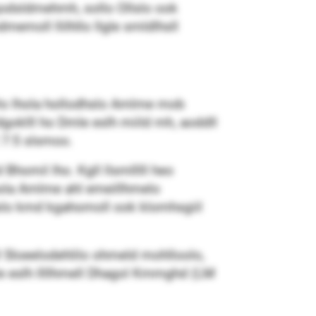
hgodsldmehmh, sollo Ollslo ook
dmemoll llilhllo llgle smldlhsll
. Ho lhola hollodhslo Amlme mob
dgoklll ho Dmle eslh miild mh, aoddll
2 7:5 slsmoo.
Bhomil lho. Kgll llsmlllll heo
hola Amlme ahl emeillhmelo
 Slslo kmd kgahomoll ook klomhsgiil
l Sloeelodehlilo ohmeld mohlloolo,
le eslh llllhmell Dhagol Kmmghd (LM