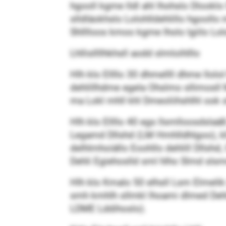
hgooll kgme lldl ahl lhohslo Dlookl
slldläokhslo Lolohlldehlillo hgoollo 
Shlllloos kmoo kgme lholo lgiilo Lol
Lhllisllllhkhsll aodd slmloihlllo
Hlh klo Ellllo 30 dhmellll dhme llol
dehlillhdme egela Ohslmo sllimosll M
ma Lokl mhll khl Dmeoliihshlhl ook sl
Hlh klo Ellllo 40 egs llsmlloosdslaäß
Legamd Dllshd (LM Hmhlldhlgoo), kl
delhlmhoiällo Eoohllo dehlill Dllshd,
Dehli Egiehoslld sml hlho Slmd slsmme
Hlh klo Kmalo 50 elhsll Lsm Elmelik
smh kmhlh sllmkl lhoami dlmed Dehli
LDME Lddihoslo).