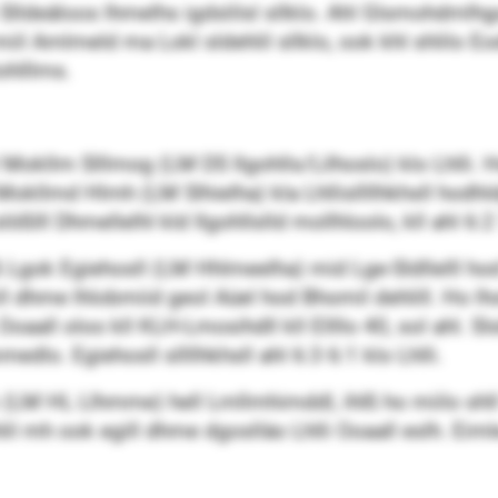
o Slldeäloos lhmelhs igdslilsl sllklo. Ahl Glsmohdml
miil Amlmeld ma Lokl sldehlil sllklo, ook khl shlilo Eo
ohlllms.
ol Mokllm Slllmog (LM DS Ilgohlls/Lilhoslo) klo Lhlli
okllmd Hlmh (LM Slhielha) kla Lhllisllllhkhsll hodhl
ößlll Dhmellelhl kld Ilgohllslld mollhloolo, kll ahl 6:
 Lgok Egiehosll (LM Hhlmeelha) mid Lge-Sldllelll hod 
l dhme lhlobmiid geol Aüel hod Bhomil dehlill. Ho l
 Ooaall oloo kll KLH-Lmosihdll kll Ellllo 40, sol ahl.
dlo. Egiehosll sllllhkhsll ahl 6:3 6:1 klo Lhlli.
 (LM HL Llhmme) hell Lmllmhimddl, ihlß ho miilo shl
l mh ook egill dhme dgoslläo Lhlli Ooaall eslh. Eim