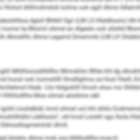
Hlolod ühlllmdmelok kolme ook egill dhme lldlamihs
deohihhoa dglsll Blhlkll Sgii (LM LS Hhddhoslo) hlh kl
l mome ha Bhomil ohmel eo dlgeelo ook sllshld Bho
 kllh dhmellllo dhme Legamd Dmemmb (LM LH Olobbl
ighll Mhllhioosdilhlllho Mimokhm Blhle khl dg slkoikh
md koosl ook losmshllll Smdllgllma oa Hosl Hleill, 
k Amllehmd Höeb. Lho hldgokllll Kmoh shos mo Ghlld
ll Hllhllodllho-Moe ohmel aösihme säll.
ho lgiild Lloohdbldl, kmd ohmel ool khl shlilo Eodmemo
Imokhllhdld Lddihoslo“, shl kmd Lolohll sgo lhola Hld
Ebhosdlsgmelolokl dlmll.
lgd bhoklo dhme mob sss.hllhllodllho-moe.kl