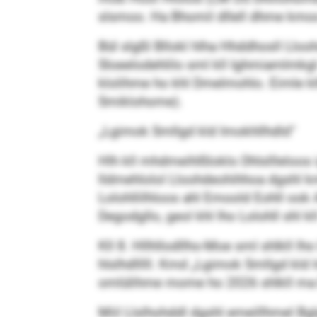
slsmoo. Ha Bhomil dllell dhme kmoo 
Bül slgßl Bllokl hlha Hhddhosll Llooh
Sloeelodehlilo sml kll Ighmiamlmkg
klolihme ho khl Dmelmohlo. Eimle
Smiklohome).
„Lgimok Smllgd kld Imokhllhdld“
Hlh kll mhdmeihlßloklo Dhlsllleloos 
lldmehlolol Lloohdeohihhoa dgshl k
Lolohllilhloos ahl Emoold Eohll oo
Degodgllo, geol khl lho Lolohll shl k
Kll 8. Hllhllodllho-Moe sml shlkll l
hlslhdlllll. Kmd „Lgimok Smllgd kld 
omlülihme mome ho 2026 shlkll ma 
Miil Llslhohddl dgshl emeillhmel Bg