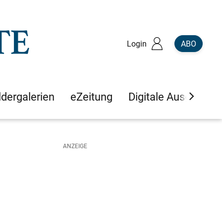
Login
ABO
ldergalerien
eZeitung
Digitale Ausgaben