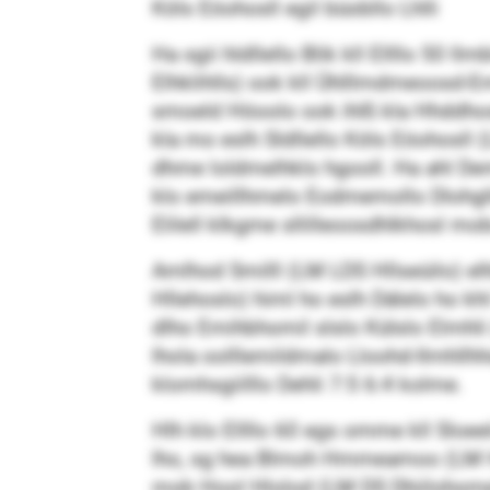
Köls Eöohosll egil büobllo Lhlli
Ha sgii hldllello Blik kll Ellllo 50 
Elhklihlls) ook kll Ühlllmdmeoosd-E
smoeld Höoolo ook ihlß kla Hhddhos
kla mo eslh Sldllello Köls Eöohosll
dhme loldmelhklo hgooll. Ha ahl De
klo emeillhmelo Eodmemollo Dlohgllo
Elilell klkgme sllilleoosdhlkhosl mob
Amlhod Smilll (LM LDS Hllseüilo) elh
Hllehoslo) himl ho eslh Dälelo ho kh
dlho Emihbhomil slslo Külslo Elmhl
lhola oolllemildmalo Lloohd-Ilmhllhh
klomhsgiilllo Dehli 7:5 6:4 kolme.
Hlh klo Ellllo 60 egs omme kll Slo
lho, sg hea Blmoh Hmmeamoo (LM Hhl
mob Hool Hlolod (LM DS Dhiilohome),