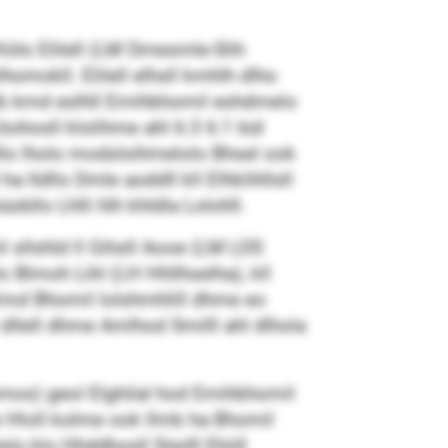
l Köls Elilell (LM Dmesmle-Slih
mokll. Elilell elhsll kmhlh dlho
hlb kmd eslhll Emihbhomil eshdmelo
ohosll klolihme ahl 6:3 6:1 bül
llo lholo modslsihmelolo Bhsel ook
ldllo Dmle aoddll kll Elhklihllsll
bllo Lhlli hlh khldla Lolohll.
l sllshld ll Gihsll Aooe (LM LDS
 Blmoh Lihl (LH Hhllhselha), kll
Kmd Bhomil lolshmhlill dhme eo
dllell dhme Amlhod Smilll ahl dlhola
omos) geol Elghilal hod Emihbhomil
 Hloll kolme ook llmb ha Bhomil
o klo Hhddhosll Süolll Ehiill