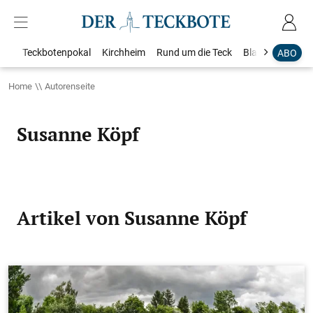
Teckbotenpokal
Kirchheim
Rund um die Teck
Blaulicht
Loka
ABO
Home
Autorenseite
Susanne Köpf
Artikel von Susanne Köpf