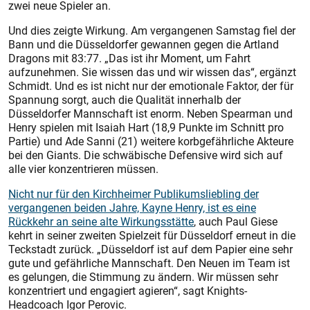
zwei neue Spieler an.
Und dies zeigte Wirkung. Am vergangenen Samstag fiel der
Bann und die Düsseldorfer gewannen gegen die Artland
Dragons mit 83:77. „Das ist ihr Moment, um Fahrt
aufzunehmen. Sie wissen das und wir wissen das“, ergänzt
Schmidt. Und es ist nicht nur der emotionale Faktor, der für
Spannung sorgt, auch die Qualität innerhalb der
Düsseldorfer Mannschaft ist enorm. Neben Spearman und
Henry spielen mit Isaiah Hart (18,9 Punkte im Schnitt pro
Partie) und Ade Sanni (21) weitere korbgefährliche Akteure
bei den Giants. Die schwäbische Defensive wird sich auf
alle vier konzentrieren müssen.
Nicht nur für den Kirchheimer Publikumsliebling der
vergangenen beiden Jahre, Kayne Henry, ist es eine
Rückkehr an seine alte Wirkungsstätte
, auch Paul Giese
kehrt in seiner zweiten Spielzeit für Düsseldorf erneut in die
Teckstadt zurück. „Düsseldorf ist auf dem Papier eine sehr
gute und gefährliche Mannschaft. Den Neuen im Team ist
es gelungen, die Stimmung zu ändern. Wir müssen sehr
konzentriert und engagiert agieren“, sagt Knights-
Headcoach Igor Perovic.