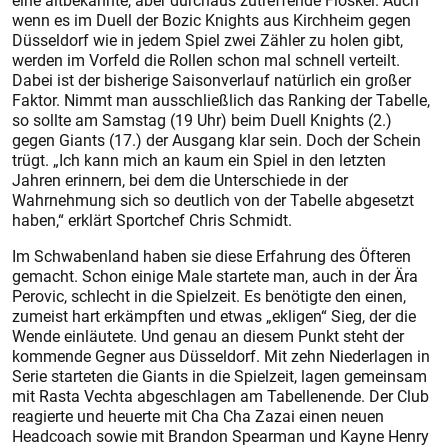
eine altbekannte, aber durchaus zutreffende Floskel. Auch
wenn es im Duell der Bozic Knights aus Kirchheim gegen
Düsseldorf wie in jedem Spiel zwei Zähler zu holen gibt,
werden im Vorfeld die Rollen schon mal schnell verteilt.
Dabei ist der bisherige Saisonverlauf natürlich ein großer
Faktor. Nimmt man ausschließlich das Ranking der Tabelle,
so sollte am Samstag (19 Uhr) beim Duell Knights (2.)
gegen Giants (17.) der Ausgang klar sein. Doch der Schein
trügt. „Ich kann mich an kaum ein Spiel in den letzten
Jahren erinnern, bei dem die Unterschiede in der
Wahrnehmung sich so deutlich von der Tabelle abgesetzt
haben,“ erklärt Sportchef Chris Schmidt.
Im Schwabenland haben sie diese Erfahrung des Öfteren
gemacht. Schon einige Male startete man, auch in der Ära
Perovic, schlecht in die Spielzeit. Es benötigte den einen,
zumeist hart erkämpften und etwas „ekligen“ Sieg, der die
Wende einläutete. Und genau an diesem Punkt steht der
kommende Gegner aus Düsseldorf. Mit zehn Niederlagen in
Serie starteten die Giants in die Spielzeit, lagen gemeinsam
mit Rasta Vechta abgeschlagen am Tabellenende. Der Club
reagierte und heuerte mit Cha Cha Zazai einen neuen
Headcoach sowie mit Brandon Spearman und Kayne Henry