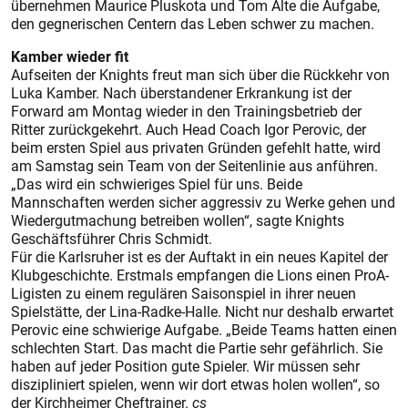
übernehmen Maurice Pluskota und Tom Alte die Aufgabe,
den gegnerischen Centern das Leben schwer zu machen.
Kamber wieder fit
Aufseiten der Knights freut man sich über die Rückkehr von
Luka Kamber. Nach überstandener Erkrankung ist der
Forward am Montag wieder in den Trainingsbetrieb der
Ritter zurückgekehrt. Auch Head Coach Igor Perovic, der
beim ersten Spiel aus privaten Gründen gefehlt hatte, wird
am Samstag sein Team von der Seitenlinie aus anführen.
„Das wird ein schwieriges Spiel für uns. Beide
Mannschaften werden sicher aggressiv zu Werke gehen und
Wiedergutmachung betreiben wollen“, sagte Knights
Geschäftsführer Chris Schmidt.
Für die Karlsruher ist es der Auftakt in ein neues Kapitel der
Klubgeschichte. Erstmals empfangen die Lions einen ProA-
Ligisten zu einem regulären Saisonspiel in ihrer neuen
Spielstätte, der Lina-Radke-Halle. Nicht nur deshalb erwartet
Perovic eine schwierige Aufgabe. „Beide Teams hatten einen
schlechten Start. Das macht die Partie sehr gefährlich. Sie
haben auf jeder Position gute Spieler. Wir müssen sehr
diszipliniert spielen, wenn wir dort etwas holen wollen“, so
der Kirchheimer Cheftrainer.
cs