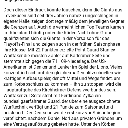
Doch dieser Eindruck könnte täuschen, denn die Giants aus
Leverkusen sind seit drei Jahren nahezu ungeschlagen in
eigener Halle, zeigen dort regelmäßig dem jeweiligen Gegner
die Grenzen auf. Auch die vermeintlichen Top Teams kamen
im Rheinland häufig unter die Räder. Nicht ohne Grund
qualifizierten sich die Giants in der Vorsaison für das
Playoffs-Final und zeigen auch in der frühen Saisonphase
ihre Klasse. Mit 22 Punkten erzielte Point Guard Stanley
Whittaker die meisten Zähler auf Karlsruher Seite und
stemmte sich gegen die 71:109-Niederlage. Der US-
Amerikaner ist Denker und Lenker im Spiel der Lions. Vieles
konzentriert sich auf den gleichermaßen blitzschnellen wie
kräftigen Aufbauspieler, der oft Mittel und Wege findet, um
zum Korbabschluss zu kommen – ihn zu stoppen, wird die
Hauptaufgabe des Kirchheimer Defensivverbundes sein.
Whittaker zur Seite steht mit Ferdinand Zylka ein
bundesligaerfahrener Guard, der über eine ausgezeichnete
Wurftechnik verfügt und 21 Punkte zum Saisonauftakt
beisteuert. Der Deutsche wurde erst kurz vor Saisonbeginn
verpflichtet, nachdem Daniel Norl aus privaten Gründen um
eine Vertragsauflösung gebeten hatte. Unter den Körben