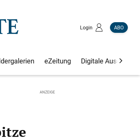
Login
ABO
ldergalerien
eZeitung
Digitale Ausgaben
itze