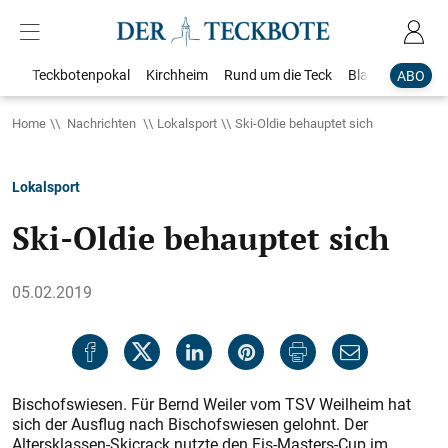
Teckbotenpokal
Kirchheim
Rund um die Teck
Blaulicht
Loka
ABO
Home
Nachrichten
Lokalsport
Ski-Oldie behauptet sich
Lokalsport
Ski-Oldie behauptet sich
05.02.2019
Bischofswiesen. Für Bernd Weiler vom TSV Weilheim hat
sich der Ausflug nach Bischofswiesen gelohnt. Der
Altersklassen-Skicrack nutzte den Fis-Masters-Cup im