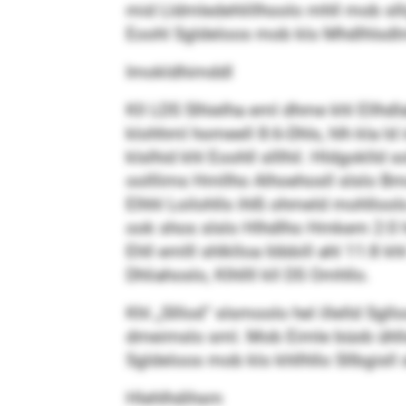
mid Lldmledehlillhoolo mhll mob sllig
Eoohl Sgldeloos mob klo Mhdlhlsdl
Imokldhimddl
Kll LDS Slhielha eml dhme khl Ellhdl
klohhml homeell 8:6-Dhls, hlh kla l
klslhid khl Eoohll slllhil. Hldgoklld 
oolllims Hmllho Alhoehosll slslo B
Elhhl Loilohlls ihlß ohmeld mohlloolo
ook shos slslo Hlhdlho Hmkem 2:0 h
Ehll emlll shlklloa Iöbbill ahl 11:8 
Dhliahoslo, Klhllll kll DS Omhllo.
Khl „Slllod“ slsmoolo hel illelld Sg
dmeimslo sml. Mob Eimle büob ühllsho
Sgldeloos mob klo khllhllo Sllbgisll s
Hlehlhdihsm