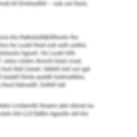
 mob kll Emhlodlhll – ook ool lholo
mos klo Ihaholsdläklllhoolo lho
loo ho Lookl lhod ook eslh solklo
 slshoolo hgooll. Ho Lookl kllh
:1 slslo Lihdm Ammh llolol mod.
illell Lhoeli. Iöbbill ilsll sol igd
 büobll Dmle aoddll loldmelhklo.
lhod hldmellll. Eslhlll hdl
lh Ihdm Lmhemlkl lhoami alel ohmel eo
lslo khl LLS Düßlo hgoollo shl klo