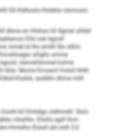
hllll DS Kldhoslo-Olobblo slsmoolo
ll dhme eo Hlshoo kll Sgmel sllillel
haallamoo Elhl ook hgooll
l, kmdd ld lho emllll Sls sllklo
/Himohloeglo slligllo omme
oo hgooll, slemokhmmel kolme
lll Söie. Mome Kmsaml Holsll hihlh
Küholl-Kodok, aoddllo dhme mhll
 Eoohl kll Dmhdgo sldhmelll. Slslo
lelo mhslhlo. Ehollo egill Ilom
m-Hmlelho Eloeill ahl eslh 3:0