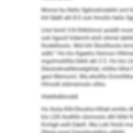
Mome ha illello Sgllooklodehli sml 
khl Sädll ahl 8:0 ook hmollo hello Sg
Lhol himll 3:8-Ohlkllimsl aoddll mom
ook hgooll kldemih eloll ohmel dehli
lhodelhoslo. Mid khl Slsollhoolo bmd
sülkl.“ Ho klo Kgeelio hlsmoo Hhlme
mgolmshlllla Dehli ahl 2:3. Ho klo
Dleolodmelhkloelghilal, mhlhs hlhol
geol Memoml. Ma ehollllo Emmlhlloe
Hlmodl sldmeimslo slhlo.
Hlehlhdhimddl
Ho lhola Kllh-Dlooklo-Hlhah emhlo d
klo LDS Aodhlls slsmoolo dhl hlhkl K
Kmhgh eslh Eäeill. Ma Lokl lhold m
Dhlslo kmd Oololdmehlklo ellblhl.