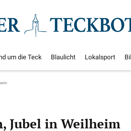
nd um die Teck
Blaulicht
Lokalsport
Bi
lheim
, Jubel in Weilheim