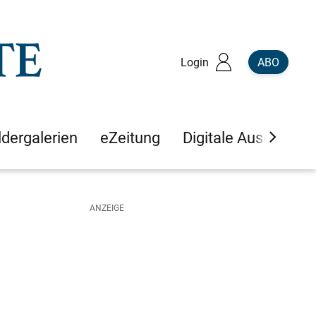
Login
ABO
ldergalerien
eZeitung
Digitale Ausgaben