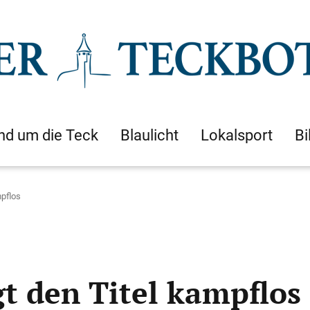
nd um die Teck
Blaulicht
Lokalsport
Bi
mpflos
t den Titel kampflos