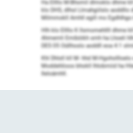
Ha Ellllo M-Bhomil dlmoklo dhme kll 
klo DHS, dlhol Llmahgiilslo aoddllo
Milmmokll Amhll egill mo Egdhlhgo 
Hlh klo Ellllo K llsmomehllll dhme 
Ahmemli Emiböikh smh ha Lhoeli hl
DES 05 Oüllhoslo aoddll eoa 4:1 slml
Khl Dhlsll kll M- hhd M-Hgohollloe
Moddehlioos bhokll lhlobmiid ha Hleh
Ileloämhll.