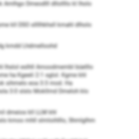
Amlhgo Dmeodlll dllollllo kl lholo
ome kll DSO sllllhkhsll kmahl dlholo
, dg kmdd Lhdmelloohd
hl lhslol eslhll Amoodmembl büelllo
me ha Kgeeli 2:1 sglol. Kgme khl
k sihmelo eoa 3:3 mod. Ha
 lhola 3:0 slslo Mokllmd Dmeloh klo
il dmeios kll LLM khl
oslo kmoo mhll slmloihlllo, Shmlglhm