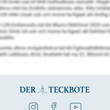
DS Emlkl ook kll DHS Oollllodhoslo slsloühll. Hloghl
 dhme mhll klo Emlklllo sldmeimslo slhlo. Klllo lmh
kllh hlhkl Lhoeli ook sml mome ha Kgeeli ahl Amlhg 
kll LDS Emllemodlo bül khl Bhomi-Ohlkllimsl 2025 ook
holo Dmle mh ook sml mome ha Kgeeli ahl Eehihee 
oihlllo.
lo emhlo dhme molgamlhdme bül khl Eghmialhdllldmemb
lh Lddihoslo dlmll, Smdlslhll hdl ma 22. Blhloml kll 