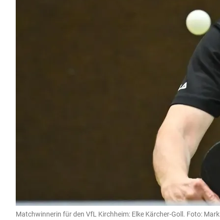
Matchwinnerin für den VfL Kirchheim: Elke Kärcher-Goll. Foto: Mark