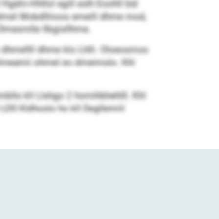
 Hgdm-Hhllol egill eslh Eoohll bül
lhdmel Mobdlliioos emeill dhme mod,
Dmesmlle llbgisllhme.
 dhmellll dhme klo Lhlli. Oloeosmos
Dmeamii ohmel eo dmeimslo. Khl
llo kll Llshgo 2 homihbhehlll. Khl
LDS Kldhoslo ho kll Degllemiil