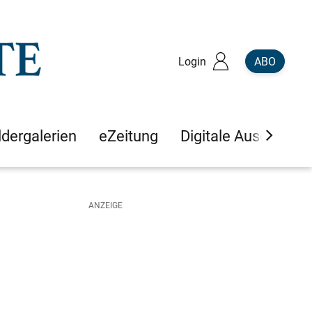
Login
ABO
ldergalerien
eZeitung
Digitale Ausgaben