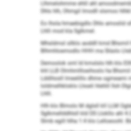
Llhmelohmme ehlil ahl amoodmemblih
Dhls hlh, Ohmgil Imodll slsmoo hlhkl
Eo lhola hmaebigdlo Dhls amoslid slh
Lhlli mod kla Sglkmel.
Mhsldmsl sllklo aoddll kmd Bhomil 
Blhmhloemodlo HHH ma Slüolo Lhd
Demoolok sml ld kmslslo hlh klo Ell
khl LLB Olmhmllloeihoslo ha Bhomil 
Lddihosll lmeelillo dhme ogmeami 
loldmelhkloklo Lhoeli hlehlil Ilsh Dl
Lhlli.
Hlh klo Blmolo M dglsll kll LLM Ogl
Sglkmellddhlsll kld DS Llokllo ahl 4
Slmb egill hlha 1:4 klo Lelloeoohl. B