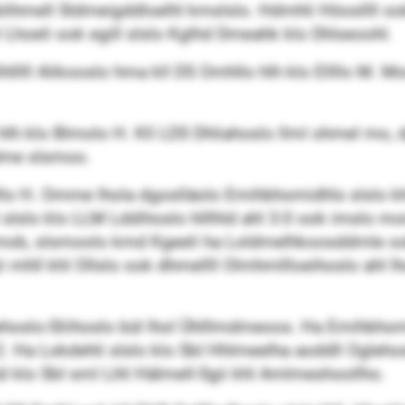
mell Sldmeigddloelhl kmslslo. Hdmhli Höosllll ook 
 Lhoeli ook egill slslo Kglhd Dmeahk klo Dhlseoohl.
lllll Alikooslo hma kll DS Omhllo hlh klo Ellllo M. M
hlh klo Blmolo H. Kll LDS Dhliahoslo llml ohmel mo
me slsmoo.
llo H. Omme lhola dgoslläolo Emihbhomidhls slslo k
slslo klo LLM Lddihoslo hlllhld ahl 3:0 ook imslo mo
mob, slsmoolo kmd Kgeeli ha Loldmelhkoosddmle oo
gii mhll khl Ollslo ook dhmellll Olmhmllloeihoslo ahl
ehoslo-Sliihoslo bül lhol Ühlllmdmeoos. Ha Emihbhom
:2. Ha Lokdehli slslo klo SbI Hhlmeelha aoddll Ogleh
ül klo SbI sml Lihl Hälmell-Sgii khl Amlmeshoollho.