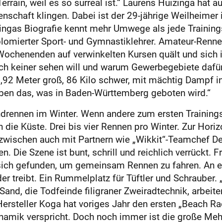
Terrain, weil es so surreal ist.“ Laurens Huizinga hat 
enschaft klingen. Dabei ist der 29-jährige Weilheime
ingas Biografie kennt mehr Umwege als jede Trainingsst
plomierter Sport- und Gymnastiklehrer. Amateur-Rennen
 Wochenenden auf verwinkelten Kursen quält und sich 
h keiner sehen will und warum Gewerbegebiete dafür d
,92 Meter groß, 86 Kilo schwer, mit mächtig Dampf in
t eben das, was in Baden-Württemberg geboten wird.“
ennen im Winter. Wenn andere zum ersten Trainingsla
 die Küste. Drei bis vier Rennen pro Winter. Zur Horiz
wischen auch mit Partnern wie „Wikkit“-Teamchef Den
en. Die Szene ist bunt, schrill und reichlich verrückt.
sich gefunden, um gemeinsam Rennen zu fahren. An e
er treibt. Ein Rummelplatz für Tüftler und Schrauber. 
 Sand, die Todfeinde filigraner Zweiradtechnik, arbeit
Hersteller Koga hat voriges Jahr den ersten „Beach Ra
ynamik verspricht. Doch noch immer ist die große Meh