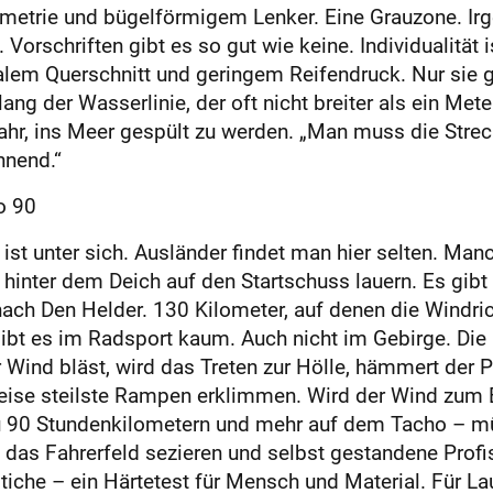
metrie und bügelförmigem Lenker. Eine Grauzone. Ir
rschriften gibt es so gut wie keine. Individualität is
alem Querschnitt und geringem Reifendruck. Nur sie g
g der Wasserlinie, der oft nicht breiter als ein Meter 
efahr, ins Meer gespült zu werden. „Man muss die Stre
nnend.“
o 90
 ist unter sich. Ausländer findet man hier selten. Ma
t hinter dem Deich auf den Startschuss lauern. Es gib
ach Den Helder. 130 Kilometer, auf denen die Windr
 gibt es im Radsport kaum. Auch nicht im Gebirge. Di
ind bläst, wird das Treten zur Hölle, hämmert der P
weise steilste Rampen erklimmen. Wird der Wind zum B
u 90 Stundenkilometern und mehr auf dem Tacho – mü
e das Fahrerfeld sezieren und selbst gestandene Profi
che – ein Härtetest für Mensch und Material. Für Lau