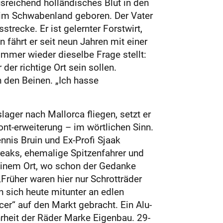
ausreichend holländisches Blut in den
r im Schwabenland geboren. Der Vater
recke. Er ist gelernter Forstwirt,
 fährt er seit neun Jahren mit einer
immer wieder dieselbe Frage stellt:
er richtige Ort sein sollen.
 den Beinen. „Ich hasse
ger nach Mallorca fliegen, setzt er
ont-erweiterung – im wörtlichen Sinn.
nis Bruin und Ex-Profi Sjaak
 Freaks, ehemalige Spitzenfahrer und
inem Ort, wo schon der Gedanke
„Früher waren hier nur Schrotträder
en sich heute mitunter an edlen
cer“ auf den Markt gebracht. Ein Alu-
rheit der Räder Marke Eigenbau. 29-