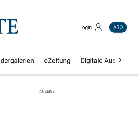
Login
ABO
ldergalerien
eZeitung
Digitale Ausgaben