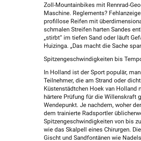
Zoll-Mountainbikes mit Rennrad-Geo
Maschine. Reglements? Fehlanzeige. Vo
profillose Reifen mit überdimension
schmalen Streifen harten Sandes entlan
„stirbt“ im tiefen Sand oder läuft G
Huizinga. „Das macht die Sache spa
Spitzengeschwindigkeiten bis Temp
In Holland ist der Sport populär, man
Teilnehmer, die am Strand oder dich
Küstenstädtchen Hoek van Holland n
härtere Prüfung für die Willenskraft
Wendepunkt. Je nachdem, woher der W
dem trainierte Radsportler üblicher
Spitzengeschwindigkeiten von bis z
wie das Skalpell eines Chirurgen. Di
Gischt und Sandfontänen wie Nadelsti