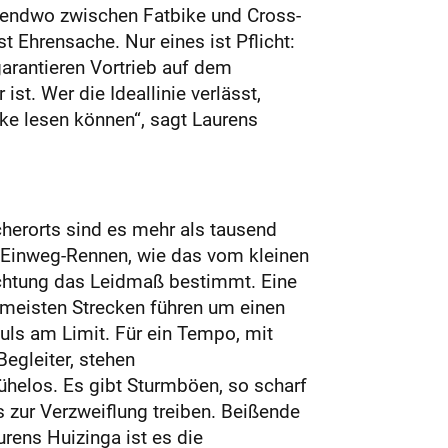
gendwo zwischen Fatbike und Cross-
t Ehrensache. Nur eines ist Pflicht:
arantieren Vortrieb auf dem
ist. Wer die Ideallinie verlässt,
cke lesen können“, sagt Laurens
ncherorts sind es mehr als tausend
t Einweg-Rennen, wie das vom kleinen
ichtung das Leidmaß bestimmt. Eine
e meisten Strecken führen um einen
uls am Limit. Für ein Tempo, mit
egleiter, stehen
helos. Es gibt Sturmböen, so scharf
s zur Verzweiflung treiben. Beißende
rens Huizinga ist es die