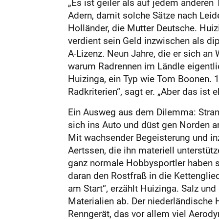
„Es ist geiler als auf jedem anderen 
Adern, damit solche Sätze nach Leid
Holländer, die Mutter Deutsche. Huiz
verdient sein Geld inzwischen als di
A-Lizenz. Neun Jahre, die er sich an
warum Radrennen im Ländle eigentlic
Huizinga, ein Typ wie Tom Boonen. 1
Radkriterien“, sagt er. „Aber das is
Ein Ausweg aus dem Dilemma: Strandr
sich ins Auto und düst gen Norden an
Mit wachsender Begeisterung und inz
Aertssen, die ihn materiell unterstütz
ganz normale Hobbysportler haben 
daran den Rostfraß in die Kettenglied
am Start“, erzählt Huizinga. Salz und
Materialien ab. Der niederländische 
Renngerät, das vor allem viel Aerod