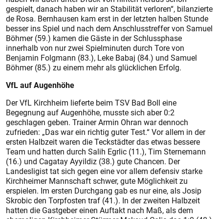
gespielt, danach haben wir an Stabilität verloren“, bilanzierte
de Rosa. Bernhausen kam erst in der letzten halben Stunde
besser ins Spiel und nach dem Anschlusstreffer von Samuel
Böhmer (59.) kamen die Gäs­te in der Schlussphase
innerhalb von nur zwei Spielminuten durch Tore von
Benjamin Folgmann (83.), Leke Babaj (84.) und Samuel
Böhmer (85.) zu einem mehr als glücklichen Erfolg.
VfL auf Augenhöhe
Der VfL Kirchheim lieferte beim TSV Bad Boll eine
Begegnung auf Augenhöhe, musste sich aber 0:2
geschlagen geben. Trainer Armin Ohran war dennoch
zufrieden: „Das war ein richtig guter Test.“ Vor allem in der
ersten Halbzeit waren die Teckstädter das etwas bessere
Team und hatten durch Salih Egrlic (11.), Tim Sternemann
(16.) und Cagatay Ayyildiz (38.) gute Chancen. Der
Landesligist tat sich gegen eine vor allem defensiv starke
Kirchheimer Mannschaft schwer, gute Möglichkeit zu
erspielen. Im ersten Durchgang gab es nur eine, als Josip
Skrobic den Torpfosten traf (41.). In der zweiten Halbzeit
hatten die Gastgeber einen Auftakt nach Maß, als dem