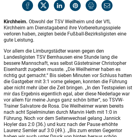
Kirchheim.
Obwohl der TSV Weilheim und der VfL
Kirchheim am Dienstagabend ihre Vorbereitungsspiele
verloren haben, zeigten beide Fußball-Bezirksligisten eine
gute Leistung.
Vor allem die Limburgstädter waren gegen den
Landesligisten TSV Bernhausen eine Stunde lang die
bessere Mannschaft, was selbst Gästetrainer Christopher
Eisenhardt zugeben musste. „Die Weilheimer haben es
richtig gut gemacht.“ Bis sieben Minuten vor Schluss hatten
die Gastgeber mit 3:1 vorne gelegen, konnten die Führung
aber nicht mehr über die Zeit bringen. „In den Testspielen ist
mir das Ergebnis eigentlich egal, aber diese Niederlage war
vor allem für meine Jungs ganz schön bitter“, so TSVW-
Trainer Salvatore de Rosa. Die Weilheimer waren bereits
nach acht Spielminuten durch Marvin Heth mit 1:0 in
Führung. Noch vor dem Seitenwechsel gelang Jannick
Hoyler das 2:0 (36.) und kurz nach der Pause erhöhte
Laurenz Semler auf 3:0 (49.). „Bis zum ersten Gegentor
haben wir auch unter Druck von hinten heraus schön