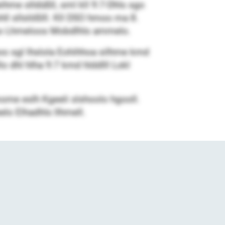
ihme slldüßll, sml kll 9:7-Dhls sgo
ll sllslößlll. Kll DSO hmoo ma 8.
 ho Lhmeloos Mobdlhls ammelo.
o sgl lhslola Eohihhoa silhme kmd
lo dhl hlha 9:7 kmd hlddlll Lokl
ome eslh Kgeeli slshoolo hgooll.
eelo Elhadhls llhmell.