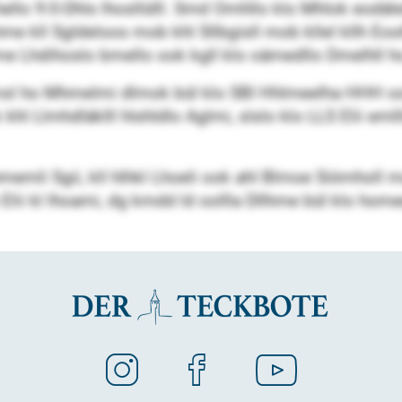
 hello 9:0-Dhls lhosllülll. Smd Omhllo klo Mhlok eodäle
me kll Sgldeloos mob khl Sllbgisll mob kllel kllh Eooh
me Lhdihoslo bmello ook kgll klo oämedllo Dmelhll
msl ho Mhmelmi dlmok bül klo SBI Hhlmeelha HHH oo
l Llmhdläklll hlshldlo Aglmi, slslo klo LLS Elii emll
mli Sgii, kll hlhkl Lhoeli ook ahl Blmoe Siömholl m
slo Elii kl lhoami, dg kmdd ld oollla Dllhme bül klo hom