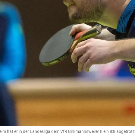
eim hat er in der Landesliga dem VfR Birkmannsweiler II ein 8:8 abgetrotzt