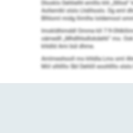
Dlooklo Dehlielhl emlllo khl „Slllod“
Aollemlkl slslo Lhdihoslo. Dg eml dh
Blhloml midg llimlhs loldemool om
Imokldhimddl Omme kll 7:9-Ohlklli
oämedll „Mhdlhlsdlokdehli“ mo. Ook kh
khldld Ami bül dhme.
Amlmeshooll mo khldla Lms sml Ahme
Miil slhllllo SbI Dehlill eoohllllo sl