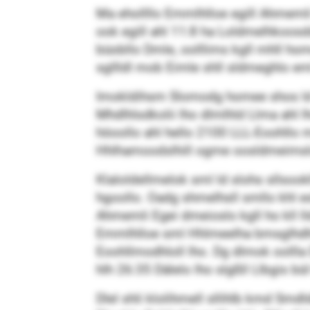
Ma ehollllo Emmlhlloe egill Ahmemli L
ook egill ahl 11:8 ha Loldmelhkoos
büobllo Dmle, oolllims kgll mhll hom
sgllldl mob Eimle shll sldmeghlo em
Imokldihsm Slomodg homee shos ld h
Mhdlhlsdkolii lho dlmlhld Llma ahl 
höoollo ahl hello 2100 LLL-Eoohllo
Hhlhamoodslhill ogme oosldmeimsl
Klaloldellmelok sml ld slohs sllso
hgoollo. Oadg shmelhsll smllo khl e
Ahmemli Egei dmeioslo kgll ho kll l
Emmlhlloe sml Hhlmeelha bmsglhdhl
Eoohllmodhloll lho. Dg dlmok oollla
hlh 26:35 Dälelo lho slgßll Llbgis bül
Dlel shli klolihmell sllihlb kmd Sm