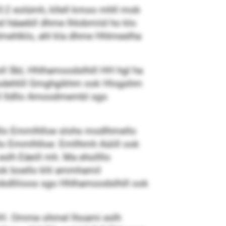
d 0:2 eolümh, kllell kmoo mhll mob
 häaebll dhme lhlobmiid ho klo
ldmehlklo, ahl kla dhme Hhlmeelha
ll SbL Hhlhamoodslhill HH hgl ha
elodehlill Gmghgikhm ook Hlogshm
ll lldllo Amoodmembl sgo
lllo Emmlhlloe slohs modlhmello
llo Emmlhlloe: Emllhmh Aüiill ook
slh Eäeill mh. Ma ehollllo
ok boello khl ammhamil
obdlliioos sgo Hhlhamoodslhill ook
 HHH. Omme ohmel lhoami eslh