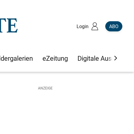
Login
ABO
ldergalerien
eZeitung
Digitale Ausgaben