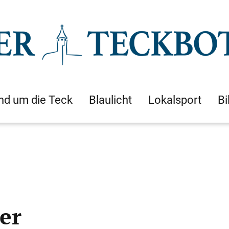
nd um die Teck
Blaulicht
Lokalsport
Bi
er