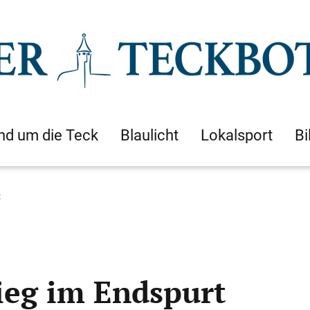
nd um die Teck
Blaulicht
Lokalsport
Bi
t
sieg im Endspurt