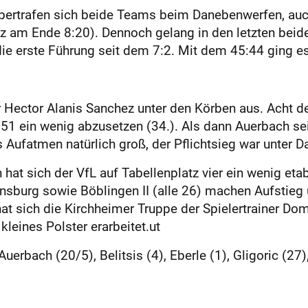
übertrafen sich beide Teams beim Danebenwerfen, auch
 am Ende 8:20). Dennoch gelang in den letzten beid
 die erste Führung seit dem 7:2. Mit dem 45:44 ging e
r Hector Alanis Sanchez unter den Körben aus. Acht 
7:51 ein wenig abzusetzen (34.). Als dann Auerbach s
s Aufatmen natürlich groß, der Pflichtsieg war unter 
hat sich der VfL auf Tabellenplatz vier ein wenig etab
ensburg sowie Böblingen II (alle 26) machen Aufstieg
at sich die Kirchheimer Truppe der Spielertrainer D
kleines Polster erarbeitet.ut
Auerbach (20/5), Belitsis (4), Eberle (1), Gligoric (2