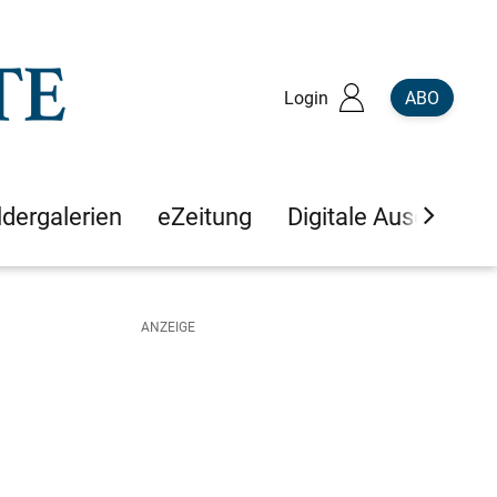
Login
ABO
ldergalerien
eZeitung
Digitale Ausgaben