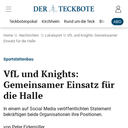
Teckbotenpokal
Kirchheim
Rund um die Teck
Blaulicht
Loka
ABO
Home
Nachrichten
Lokalsport
VfL und Knights: Gemeinsamer
Einsatz für die Halle
Sportstättenbau
VfL und Knights:
Gemeinsamer Einsatz für
die Halle
In einem auf Social Media veröffentlichten Statement
bekräftigen beide Organisationen ihre Positionen.
Peter Eidemüller