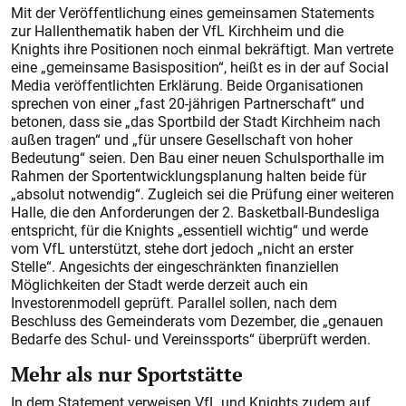
Mit der Veröffentlichung eines gemeinsamen Statements
zur Hallenthematik haben der VfL Kirchheim und die
Knights ihre Positionen noch einmal bekräftigt. Man vertrete
eine „gemeinsame Basisposition“, heißt es in der auf Social
Media veröffentlichten Erklärung. Beide Organisationen
sprechen von einer „fast 20-jährigen Partnerschaft“ und
betonen, dass sie „das Sportbild der Stadt Kirchheim nach
außen tragen“ und „für unsere Gesellschaft von hoher
Bedeutung“ seien. Den Bau einer neuen Schulsporthalle im
Rahmen der Sportentwicklungsplanung halten beide für
„absolut notwendig“. Zugleich sei die Prüfung einer weiteren
Halle, die den Anforderungen der 2. Basketball-Bundesliga
entspricht, für die Knights „essentiell wichtig“ und werde
vom VfL unterstützt, stehe dort jedoch „nicht an erster
Stelle“. Angesichts der eingeschränkten finanziellen
Möglichkeiten der Stadt werde derzeit auch ein
Investorenmodell geprüft. Parallel sollen, nach dem
Beschluss des Gemeinderats vom Dezember, die „genauen
Bedarfe des Schul- und Vereinssports“ überprüft werden.
Mehr als nur Sportstätte
In dem Statement verweisen VfL und Knights zudem auf