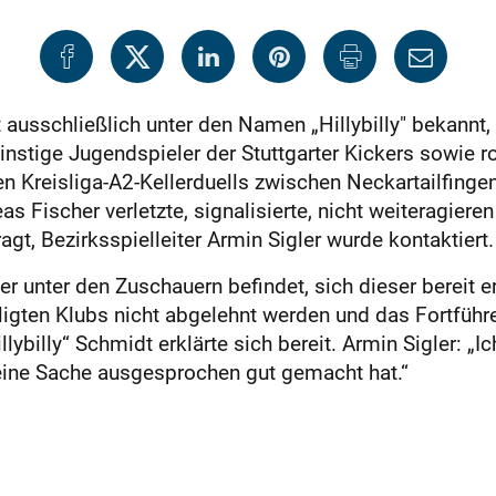
t ausschließlich unter den Namen „Hillybilly" bekann
nstige Jugendspieler der Stuttgarter Kickers sowie rou
 Kreisliga-A2-Kellerduells zwischen Neckartailfingen
as Fischer verletzte, signalisierte, nicht weiteragier
gt, Bezirksspielleiter Armin Sigler wurde kontaktiert.
er unter den Zuschauern befindet, sich dieser bereit er
igten Klubs nicht abgelehnt werden und das Fortführen
„Hillybilly“ Schmidt erklärte sich bereit. Armin Sigle
seine Sache ausgesprochen gut gemacht hat.“