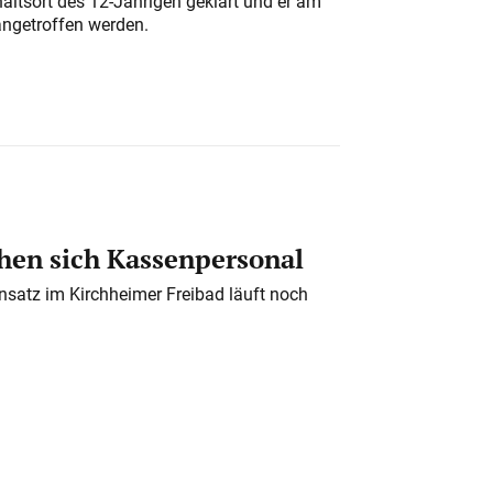
altsort des 12-Jährigen geklärt und er am
angetroffen werden.
en sich Kassenpersonal
nsatz im Kirchheimer Freibad läuft noch