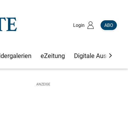
Login
ABO
ldergalerien
eZeitung
Digitale Ausgaben