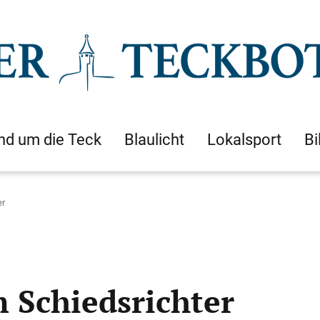
nd um die Teck
Blaulicht
Lokalsport
Bi
er
 Schiedsrichter