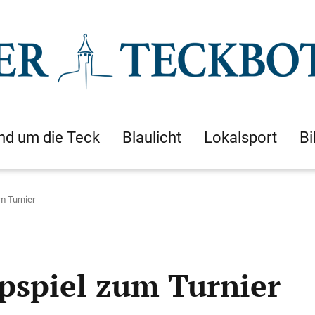
nd um die Teck
Blaulicht
Lokalsport
Bi
m Turnier
ppspiel zum Turnier