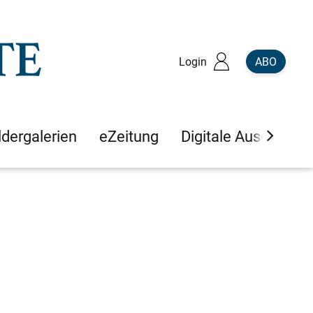
Login
ABO
ldergalerien
eZeitung
Digitale Ausgaben