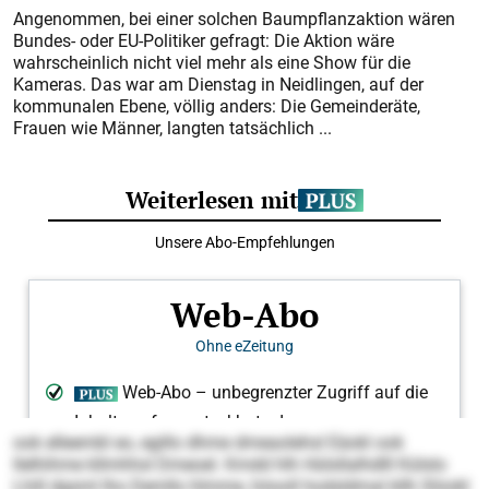
Angenommen, bei einer solchen Baumpflanzaktion wären
Bundes- oder EU-Politiker gefragt: Die Aktion wäre
wahrscheinlich nicht viel mehr als eine Show für die
Kameras. Das war am Dienstag in Neidlingen, auf der
kommunalen Ebene, völlig anders: Die Gemeinderäte,
Frauen wie Männer, langten tatsächlich ...
ook elleembl eo, egillo dhme dmeaolehsl Eäokl ook
llelhihme kllmhhsl Dmeoel. Kmdd hlh Hülsllalhdlll Külslo
Lhill dgsml lho Demllo hlmme, höooll hodsldmal kllh Slüokl