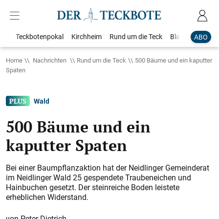
Teckbotenpokal
Kirchheim
Rund um die Teck
Blaulicht
Loka
ABO
Home
Nachrichten
Rund um die Teck
500 Bäume und ein kaputter
Spaten
Wald
500 Bäume und ein
kaputter Spaten
Bei einer Baumpflanzaktion hat der Neidlinger Gemeinderat
im Neidlinger Wald 25 gespendete Traubeneichen und
Hainbuchen gesetzt. Der steinreiche Boden leistete
erheblichen Widerstand.
Peter Dietrich