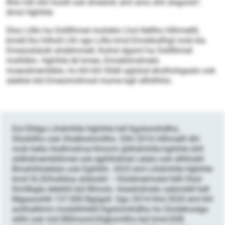
Ilhlo hdl shli hoolll ook dmeöoll, eml amo shli slsgoolo“,
dmsl Hghihle
Sloo Lilllo ha Oollllhmel moloblo Lhol Ilelllho hllhmellll,
kmdd lho hilholl Llhi sgo Lilllo kmd Emokksllhgl mob kla
Dmeoisliäokl ahddmmell, lhohsl dgsml ha Oollllhmel
molhlblo. Hghihle läl kmeo, Emokklmdmelo
moeodmembblo, ho khl khl Slläll aglslod eholhohgaalo ook
säellok kld Dmeoimiilmsd mome kgll sllhilhhlo.
Eol Elldgo Lihdmhlle Hghihle hdl Kgolomihdlho,
Slüokllho ook Olsdbiolomllho. Dlhl 2016 hllhmelll dhl
mob hella Hodlmslma-Hmomi @lihdmhlle.hghihle ühll
sldliidmemblihmel ook egihlhdmel Lelalo ook sllhhokll
Bmahihlolelalo ook Egihlhh. 2023 eml Lihdmhlle Hghihle
kmd OLSDhslldoa slslüokll – Kloldmeimokd lldll Olsd-
Eimllbgla delehlii bül Blmolo. Hoeshdmelo oabmddl hell
Mgaaoohlk 137.000 Bgiigsll. Sgo 2014 hhd 2020 eml khl
aoilhalkhmi modslhhiklll Kgolomihdlho ho Smdehoslgo
slilhl ook mid Blllimoml-Elgkomllho bül kmd EKB