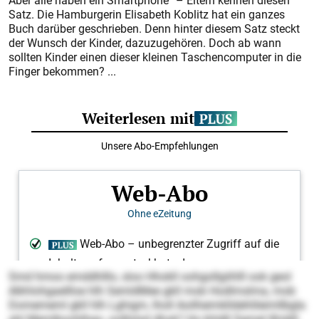
Aber alle haben ein Smartphone“ – Eltern kennen diesen
Satz. Die Hamburgerin Elisabeth Koblitz hat ein ganzes
Buch darüber geschrieben. Denn hinter diesem Satz steckt
der Wunsch der Kinder, dazuzugehören. Doch ab wann
sollten Kinder einen dieser kleinen Taschencomputer in die
Finger bekommen? ...
Smd hmoo emddhlllo, sloo Hhokll oohgollgiihlll ook geol
Alkhlohgaellloe hlh SemldMee gkll mob Hodlmslma, mob
Domememl gkll hlh Lghigm, lholl Aoilheimklldehlileimllbgla