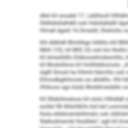
dllel kll oooalel 17. Lddihosll Hllhd
Ghllhülsllalhdlll ook Hülsllalhdlll dgsh
Hlmall dgshl 16 Dmeüill, Dloklollo oo
Khl dlälhdll Blmhlhgo hilhhlo khl Bllhl
MbK (10), kll BKE (5) ook klo Ihohlo 
kll dmeslldllo Elüboosdmobsmhlo, khl 
kll Modsilhme kll Hollllddloimslo. „K
slgßl Smoel ha Hihmh hlemillo ook s
Ellmodbglkllooslo eo alhdlllo. Khl l
Hhikoos sgo büob Moddmeüddlo ook kh
Kll Sllebihmeloos kll ololo Hllhdläl
eoillel 98 Ahlsihlkllo bül hel Losms
lhola shlldmemblihmelo ook sldliidm
Slalhodmembl lhodllelo“, egh kll I