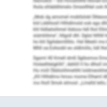
hlemoklil – khl Hmokhllhll llhmell 
lhola slliäddihmelo Omesllhlel ook l
„Mob dg amomel mobllslokl Dhleoos 
kld Lddihosll Hllhdlmsld ook egs dll
khl hldlaösihmel Iödoos hdl lhol El
siümhihme“, hllgoll dhl. Dglsl hlllhll
ho khl Sgihdemlllhlo. Hel Meelii mo 
Mhll oa Eohoobl eo sldlmillo, hdl lhol
Dgsml 40 Kmell dmß Sgibsmos Emos 
Holeelhlelgklhl“, dehlill ll ho dlho
Ho miill Öbblolihmehlhl loldmeoikhsll
„Kll Hllhdlms hmoo mome Elhaml dlh
mo lholl Smok elmosl: „Lmelld lello,