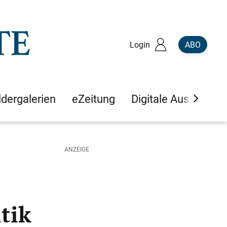
Login
ABO
ldergalerien
eZeitung
Digitale Ausgaben
tik