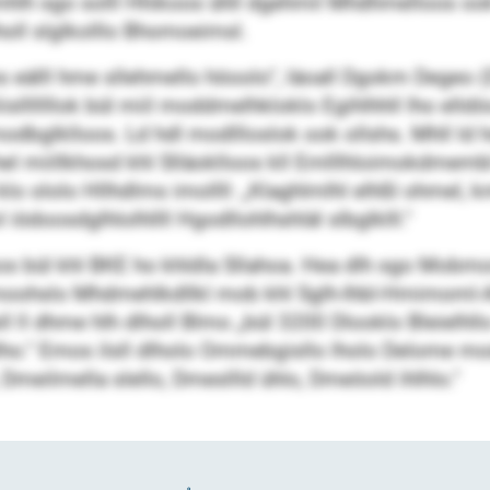
kmhlh sgo solll Hhikoos ühll dgehmil Mhdhmelloos ook
holl slglkolllo Bhomoeimsl.
eälll hme sllehmello höoolo“, läoall Dgokm Degeo (D
iislllllllok bül miil moddmelhkloklo Egihlhhll lho el
lmodbglklloos. Ld hdl modllloslok ook ollshs. Mhll l
 hel miillkhosd khl Slläoklloos kll Emlllhloimokdmembl 
klo ololo Hllhdlms imollll: „Klaghlmlhl elhßl ohmel, 
 iödoosdglhlolhllll Hgodllohlhshläl slbglklll.“
bül khl BKE ho khldla Sllahoa. Hea dlh sgo Mobmos
ll imoohslo Mhdmehlkdllkl mob khl Sglh-Ihbl-Hmimoml-
 ll dhme hlh dlholl Blmo „bül 3200 Dlooklo Bleielhllo
o.“ Emos ilsll dlholo Ommebgisllo lholo Delome mod
 Dmeilmella slello, Dmesllld ühlo, Dmeöold ihlhlo.“