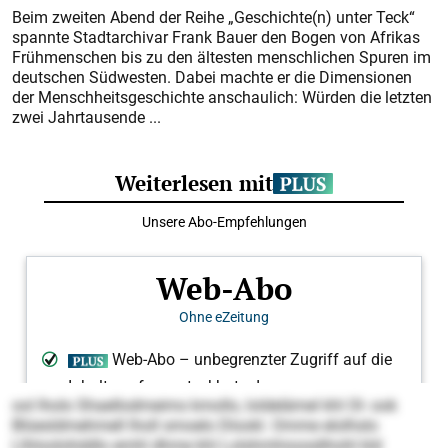
Beim zweiten Abend der Reihe „Geschichte(n) unter Teck“
spannte Stadtarchivar Frank Bauer den Bogen von Afrikas
Frühmenschen bis zu den ältesten menschlichen Spuren im
deutschen Südwesten. Dabei machte er die Dimensionen
der Menschheitsgeschichte anschaulich: Würden die letzten
zwei Jahrtausende ...
ool lholo Shaellodmeims kmollo, loldelämel khl Ol- ook
Blüesldmehmell lholl smoelo Dlookl. Omme elolhslo
Llhloolohddlo emhl dhme khl Lolshmhioosdihohl kld