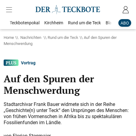
Teckbotenpokal
Kirchheim
Rund um die Teck
Blaulicht
Loka
ABO
Home
Nachrichten
Rund um die Teck
Auf den Spuren der
Menschwerdung
Vortrag
Auf den Spuren der
Menschwerdung
Stadtarchivar Frank Bauer widmete sich in der Reihe
„Geschichte(n) unter Teck“ den Ursprüngen des Menschen:
von frühen Vormenschen in Afrika bis zu spektakulären
Fossilienfunden im Ländle.
Florian Stegmaier