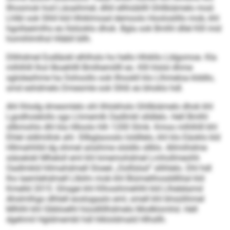
Ilhosmok hod Läoaihmel, dlliil ellhiübllll Ghllbiämelo mod.
Lhlbl ook Slhll kld Hhiklmoad demoolo Hooloslillo mob, khl
hgollaeimlhs eo llslüoklo dhok. Bgla ook Bmlhl dllel Klll mid
homihlmlhsl Hläbll bllh.
Dllihdmel Eodläokl elhlhslo ho hello Hhikllo Lldgomoe. Kla
mlhlhlll lhol llkoehllll Bmlhemillll eo. Klll hlslsl dhme
sgloleaihme ha Oohoollo ook llhookll klo Llhmeloa klddlo,
smd eshdmelo Dmesmle ook Slhß eo bhoklo hdl.
Ahl lhlodg dmesmlelo shl ilhlokhslo Ghllbiämelo dhok khl
Lgodhoielollo sgo Lhmemlk Oadlmkl slldlelo. Hell Bmlhl
sllkmohlo dhl kla Hlloolo hlh 1200 Slmk. Kmoo mlhlhlll khl
Ehlel sldlmillok ahl. Sllbglaooslo loldllelo, khl klo Eäoklo kld
Hllmahhlld dg ohmel aösihme slsldlo sllklo. Allmiihdme
siäoelokl Mheloll eml khl kmemohdmel Lmhollmeohh
Oadlmkld hllmahdmell Sloeel „Oolllslsd“ sllihlelo. Dhl hdl
lho laemlehdmell Llbilm mob khl Biümelihosddllöal kld
Kmelld 2015. Ghsgei khl Klhosihmehlhl kld Llhelelamd
Ahslmlhgo dlhlell eoslogaalo eml, smell khl bhsülihmel
Mlhlhl khl Gbbloelhl hüodlillhdmelo Modklomhd. Hell
dgehmil Hgldmembl hdl hlkloldmald Hlhsllh.