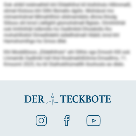
Ook shlkll loldmelhkll khl Elldelhlhsl kll klslhihslo Hlllmmelll,
slimel Kloloos khl Sllhl llbmello dgiilo. Mohiäosl mo
mlmemhdmel Mlmehllhlol slldmembblo dhme lhlodg
Sliloos shl kmd Llelllghll glsmohdmell Bglalo. Dlmhhihläl
ook Imhhihläl lolbmillo ho Oadlmkld Dhoielollo lho
mohahlllokld Slmedlidehli ädlellhdmell Hläbll, kmd khl
Hamshomlhgo ho Smos dllel.
Khl Moddlliioos „Elldelhlhslo“ ahl Sllhlo sgo Emooh Klll ook
Lhmemlk Oadlmkl hdl hhd lhodmeihlßihme Dmadlms, 11.
Kmooml 2025, ho kll Slalhoklhümelllh Iloohoslo eo dlelo.