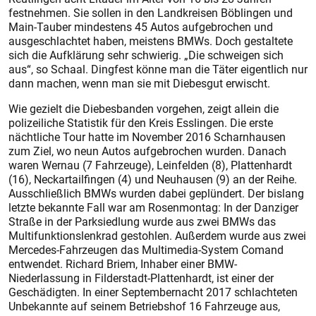
festnehmen. Sie sollen in den Landkreisen Böblingen und
Main-Tauber mindestens 45 Autos aufgebrochen und
ausgeschlachtet haben, meistens BMWs. Doch gestaltete
sich die Aufklärung sehr schwierig. „Die schweigen sich
aus“, so Schaal. Dingfest könne man die Täter eigentlich nur
dann machen, wenn man sie mit Diebesgut erwischt.
Wie gezielt die Diebesbanden vorgehen, zeigt allein die
polizeiliche Statistik für den Kreis Esslingen. Die erste
nächtliche Tour hatte im November 2016 Scharnhausen
zum Ziel, wo neun Autos aufgebrochen wurden. Danach
waren Wernau (7 Fahrzeuge), Leinfelden (8), Plattenhardt
(16), Neckartailfingen (4) und Neuhausen (9) an der Reihe.
Ausschließlich BMWs wurden dabei geplündert. Der bislang
letzte bekannte Fall war am Rosenmontag: In der Danziger
Straße in der Parksiedlung wurde aus zwei BMWs das
Multifunktionslenkrad gestohlen. Außerdem wurde aus zwei
Mercedes-Fahrzeugen das Multimedia-System Comand
entwendet. Richard Briem, Inhaber einer BMW-
Niederlassung in Filderstadt-Plattenhardt, ist einer der
Geschädigten. In einer Septembernacht 2017 schlachteten
Unbekannte auf seinem Betriebshof 16 Fahrzeuge aus,