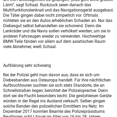
Lärm“, sagt Schaal. Ruckzuck seien danach das
Multifunktionslenkrad und das Navigationsgerät ausgebaut.
Die Täter gingen dabei nicht zimperlich vor. Oftmals
richteten sie an den Autos erheblichen Schaden an. Nur das
Diebesgut selbst behandelten sie schonend. Denn die
Lenkräder und die Navis sollen verhökert werden, um sie in
anderen Fahrzeugen wieder zu verwenden. Hochwertige
BMW-Teile fänden vor allem auf dem asiatischen Raum
viele Abnehmer, weiß Schaal.
Aufklärung sehr schwierig
Bei der Polizei geht man davon aus, dass es sich um
Diebesbanden aus Osteuropa handelt. Für ihre nächtlichen
Aufbruchtouren suchten sie sich stets Standorte, die an
Schnellstraßen liegen, berichtet der Polizeisprecher. Denn
dort sei die Flucht besonders leicht. Die gestohlenen Geräte
würden in der Regel ins Ausland verkauft. Selten gingen
solche Banden den polizeilichen Ermittlern ins Netz. Im
Dezember 2017 konnten Beamte des Polizeipräsidiums
Reutlingen acht Litauer im Alter von 16 bis 28 Jahren