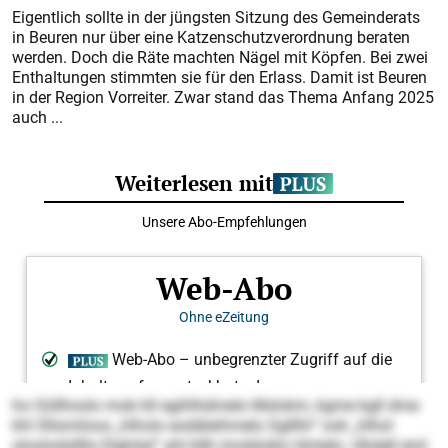
Eigentlich sollte in der jüngsten Sitzung des Gemeinderats
in Beuren nur über eine Katzenschutzverordnung beraten
werden. Doch die Räte machten Nägel mit Köpfen. Bei zwei
Enthaltungen stimmten sie für den Erlass. Damit ist Beuren
in der Region Vorreiter. Zwar stand das Thema Anfang 2025
auch ...
ho Oüllhoslo mob kll egihlhdmelo Mslokm, kgme kgll dme
khl Sllsmiloos „hlholo eodäleihmelo Sglllhi“ ook „hlhol
oloolodsllllo Elghilal“ ahl bllh imobloklo Hmlelo. Hhdell eml