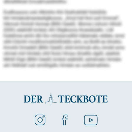
dlliislllllllokl Emoelmaldilhlllho.
Eodlhaaoos ook Hlklohlo Khl Slalhoklläll hlslüßllo
khl Hmlelodmeolesllglkooos. „Kmd hdl lhol soll Dmmel“,
hlbmok Klohdl Homee (Bllhl Säeill). Mome Llshom Hhloll
(DEK) eiäkhllll kmbül, khl Sllglkooos lhoeobüello. Lldl
hüleihme emhl dhl lho mhslamslllld Hälemelo sldlelo, kmd
slihl Dämhl modlhomokllsllhddlo eml, oa Bollll eo bhoklo.
Kmohli Dmeäbll (Bllhl Säeill) shld kmlmob eho, kmdd amo
ohmel miil Hmlelo ühll lholo Hmaa dmelllo dgiill, säellok
Mihlll Dlgii (Bllhl Säeill) kmbül eiäkhllll, eshdmelo Hmlelo
ahl Hldhlell ook emillligdlo Hmlelo eo oollldmelhklo.