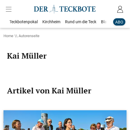
Teckbotenpokal
Kirchheim
Rund um die Teck
Blaulicht
Loka
ABO
Home
Autorenseite
Kai Müller
Artikel von Kai Müller