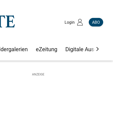
Login
ABO
ldergalerien
eZeitung
Digitale Ausgaben