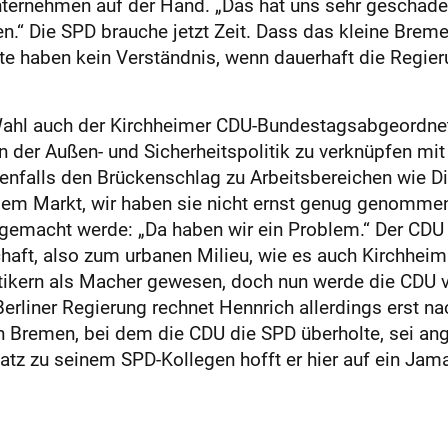
nternehmen auf der Hand. „Das hat uns sehr geschadet“
en.“ Die SPD brauche jetzt Zeit. Dass das kleine Breme
ute haben kein Verständnis, wenn dauerhaft die Regierun
Wahl auch der Kirchheimer CDU-Bundestagsabgeordne
in der Außen- und Sicherheitspolitik zu verknüpfen m
benfalls den Brückenschlag zu Arbeitsbereichen wie Dig
em Markt, wir haben sie nicht ernst genug genommen“,
al gemacht werde: „Da haben wir ein Problem.“ Der C
haft, also zum urbanen Milieu, wie es auch Kirchheim 
itikern als Macher gewesen, doch nun werde die CDU 
erliner Regierung rechnet Hennrich allerdings erst n
 Bremen, bei dem die CDU die SPD überholte, sei an
tz zu seinem SPD-Kollegen hofft er hier auf ein Jam