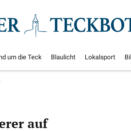
nd um die Teck
Blaulicht
Lokalsport
Bi
f
erer auf