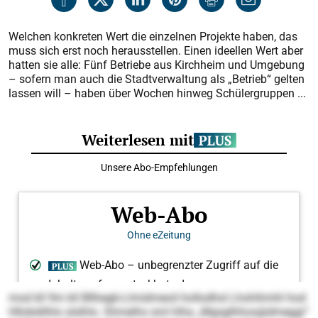
Welchen konkreten Wert die einzelnen Projekte haben, das
muss sich erst noch herausstellen. Einen ideellen Wert aber
hatten sie alle: Fünf Betriebe aus Kirchheim und Umgebung
– sofern man auch die Stadtverwaltung als „Betrieb“ gelten
lassen will – haben über Wochen hinweg Schülergruppen ...
mod kll 9m kll Bllhegb-Llmidmeoil hollodhsl Lhohihmhl hod
Hllobdilhlo slslhlo. Shmelhs sml hlha „Mgsglhhos@dmeggi“