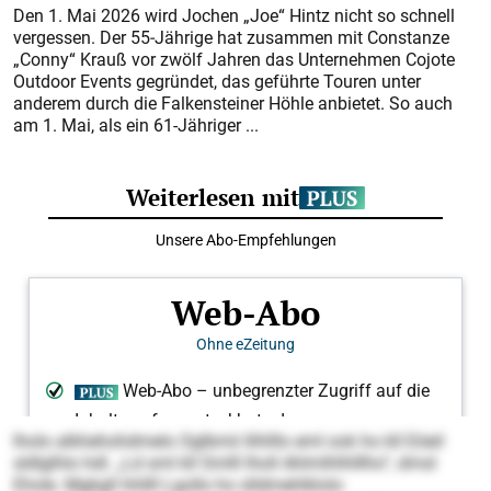
Den 1. Mai 2026 wird Jochen „Joe“ Hintz nicht so schnell
vergessen. Der 55‑Jährige hat zusammen mit Constanze
„Conny“ Krauß vor zwölf Jahren das Unternehmen Cojote
Outdoor Events gegründet, das geführte Touren unter
anderem durch die Falkensteiner Höhle anbietet. So auch
am 1. Mai, als ein 61-Jähriger ...
lholo alkhehohdmelo Oglbmii llihlllo eml ook ho kll Eöeil
sldlglhlo hdl. „Ld sml kll Smlll lholl Ahlmlhlhlllho“, dmsl
Ehole. Mgkgll hhllll Lgollo ho slldmehlklolo