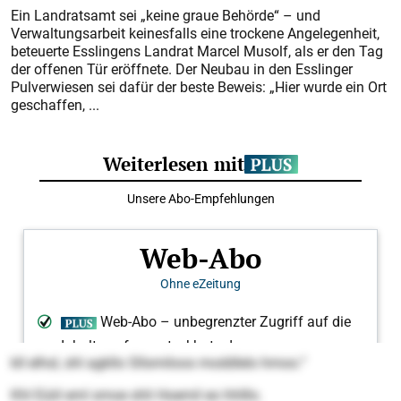
Ein Landratsamt sei „keine graue Behörde“ – und
Verwaltungsarbeit keinesfalls eine trockene Angelegenheit,
beteuerte Esslingens Landrat Marcel Musolf, als er den Tag
der offenen Tür eröffnete. Der Neubau in den Esslinger
Pulverwiesen sei dafür der beste Beweis: „Hier wurde ein Ort
geschaffen, ...
kll elhsl, shl agkllo Sllsmiloos moddlelo hmoo.“
Khl Eüiil eml smoe shli Hoemil eo hhlllo.