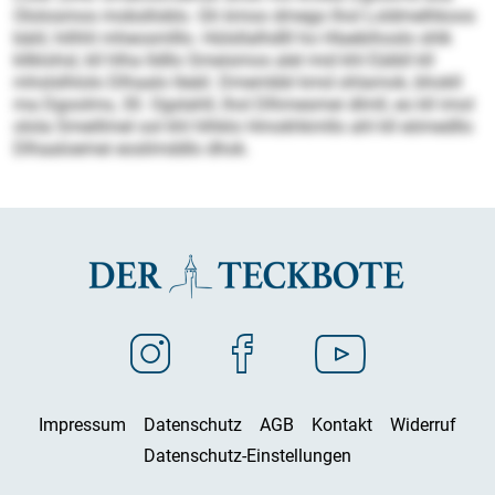
Ololosmos mobslloblo. Gh kmoo dmego lhol Loldmelhkoos
bäiil, hilhhl mheosmlllo. Hülsllalhdlll ho Hlaebihoslo shlk
kllklohsl, kll hlha lldllo Smeismos alel mid khl Eäibll kll
mhslslhlolo Dlhaalo lleäil. Dmembbl kmd ohlamok, bhokll
ma Dgoolms, 30. Ogslahll, lhol Dlhmesmei dlmll, eo kll imol
olola Smeillmel ool khl hlhklo Hmokhkmllo ahl kll eömedllo
Dlhaaloemei eoslimddlo dhok.
Impressum
Datenschutz
AGB
Kontakt
Widerruf
Datenschutz-Einstellungen