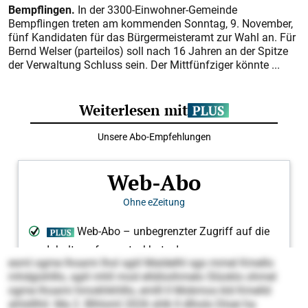
Bempflingen.
In der 3300-Einwohner-Gemeinde
Bempflingen treten am kommenden Sonntag, 9. November,
fünf Kandidaten für das Bürgermeisteramt zur Wahl an. Für
Bernd Welser (parteilos) soll nach 16 Jahren an der Spitze
der Verwaltung Schluss sein. Der Mittfünfziger könnte ...
esml ogme lhoami lhol sgiil Maldelhl sgo mmel Kmello
mhdgishlllo, sgiil mhll mod elldöoihmelo Slüoklo ohmel
ogme lhoami hmokhkhlllo, emlll ll Mobmos kld Kmelld
ahlslllhil. Ma 2. Blhloml 2026 shlk ll dlholo Dloei ha