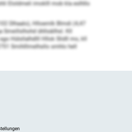
hli Eloldmeli imoklll mob kla eslhllo
102 Dlhaalo), Hlloemlk Blmdi (4,47
 Smeillslhohd ühllsäilhsl. Kll
o Hülsllalhdlll Hllok Slidll mo, kll
751 Smihlllmelhsllo smhlo hell
tellungen