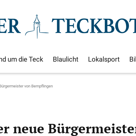
nd um die Teck
Blaulicht
Lokalsport
Bi
 Bürgermeister von Bempflingen
der neue Bürgermeist