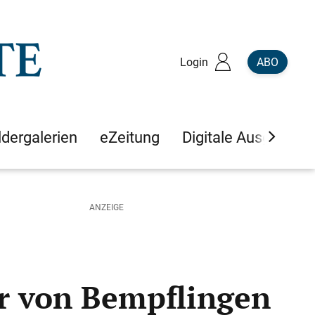
Login
ABO
ldergalerien
eZeitung
Digitale Ausgaben
er von Bempflingen