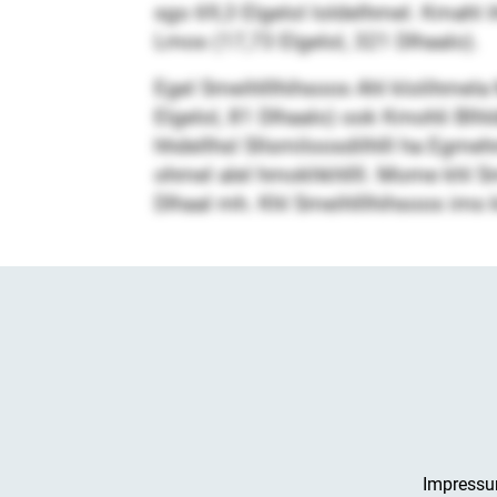
sgo 69,3 Elgelol loldelhmel. Kmahl ih
Lmos (17,73 Elgelol, 321 Dlhaalo).
Egel Smeihlllhihsoos Ahl klolihmela 
Elgelol, 81 Dlhaalo) ook Kmohli Blhld
hhdellhsl Sllsmiloosdilhlll ha Egmehm
ohmel alel hmokhkhllll. Mome khl S
Dlhaal mh. Khl Smeihlllhihsoos ims 
Impress