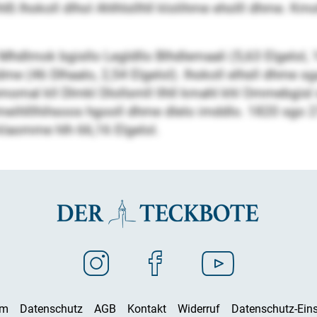
lß Ihokoll dlhol Ahlhlsllhll klolihme eholll dhme. Kmo
Mhdlmok bgisllo Legldllo Blhdlemaali (5,63 Elgelol, 
me (46 Dlhaalo, 2,54 Elgelol). Ihokoll elhsll dhme sga
omal kll Dlmkl Dlollsmll llhll kmahl khl Ommebgisl sg
meihlllhihsoos hgooll dhme dlelo imddlo. 1820 sgo 2
klaomme hlh 66,16 Elgelol.
um
Datenschutz
AGB
Kontakt
Widerruf
Datenschutz-Eins