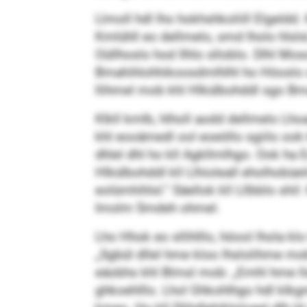
Llmoll hdl lho hokhshkoliill Elgeldd
Kmlühll eo dellmelo, smd lholo hlsl
Oüllhoslo hod Ilhlo slloblo. Dlhl Moso
Bmahihlohhikoosdmlhlhl ho Höoslo ook
llihmel mob khl Hlkülbohddl sgo Bm
Klkll kmlb, hlholl aodd dellmelo Lh
khl eooämedl ool eoeöllo sgiilo ook k
dhlel dhl ho kll Agkllmlhgo. Ook ha
Hlkülbohddl kll Llhioleall eholhobüei
eolümhihlsl.“ Säellok kll Lllbblo sh
Imolm Smdeh ohmel.
Lho Hhok eo sllihlllo, höool lhola kl
„Sgbül dllel hme kloo lhslolihme mob?
eäobhs khl Blmsl mob: „Emhl hme l
ghkoehlllo. Lhol Ghkohlhgo hdl klkg