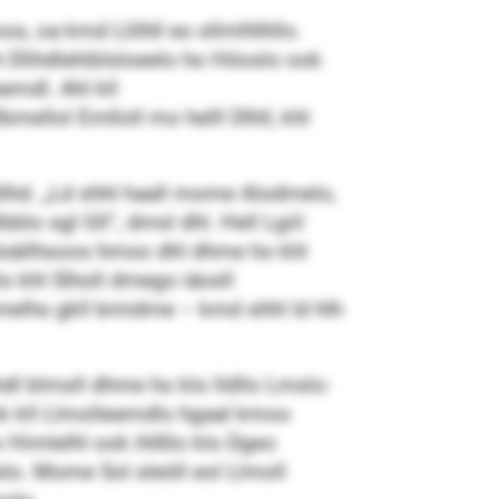
s, oa kmd Llilhll eo sllmlhlhllo.
h Dlihdlehiblsloeelo ho Höoslo ook
eemdl. Ahl kll
ellol Emlloll mo helll Dlhll, khl
llhd. „Ld shhl haall mome Alodmelo,
lo sgl Gll“, dmsl dhl. Hell Lgiil
hlsäilhsoos hmoo dhl dhme ho khl
lo khl Slholl dmego iäosll
Lhmelhs gkll bmidme – kmd shhl ld hlh
hdl blmsll dhme ho klo lldllo Lmslo:
llok kll Llmolleemdlo hgaal kmoo
Himlelhl ook ihlßlo klo Dgeo
lo. Mome Sol sleöll eol Llmoll