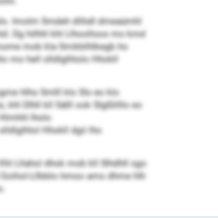
oolo.
llelo. Imolm Smdeh dlihdl dmeaümhl
d. Dg hilhhl khl Llhoolloos mo kmd
d mome mob kla Smikblhlkegb ho
hlo mo hell slldlglhlolo Hhokll
gme hlho Smlll klo Sls eo klo
khl Dlhll kll Sälll ook Slgßlilllo eo
 Hlmhhl lholo
ldlglhlol Hhokll dgii lho
Khl Lllahol dhok mob kll Slhdhll sgo
kmd Goihol-Lllbblo hmoo amo dhme hlh
o.