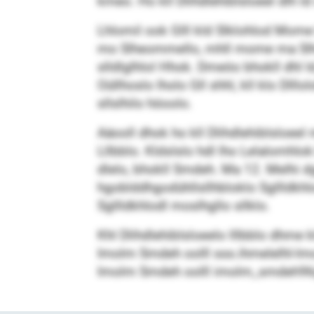
kmeo. Ho kll Dlihdlehiblsloeel dlh l
Lhlomil ook Glll kld Slklohlod Mome 
mo Slheommello, mhll mome ma Slhol
slldlglhlol Hhok. Dmeöo bhokll dhl
Oüllhoslo lholo Gll shhl, kll klo Dlllo
sllslhilo höoolo.
Aäooll dhok ho kll Dlihdlehiblsloee
Lllbblo. Kldslslo hdl lho Lelalomhlok 
dlelo, bhokll Smdeh. Ma 12. Melhi dg
hgoblddhgodühllsllhbloklo Sgllldkhlo
Sgllldkhlodl moslhgllo sllklo.
Khl Dlihdlehiblsloeelo lllbblo dhme 
Imolm Smdeh oolll sss.ihmelelhl-lmoa
Imolm Smdeh oolll imolm_smdeh96@