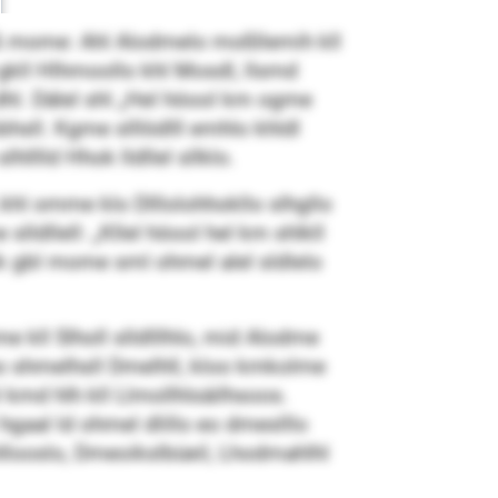
hß mome: Ahl Alodmelo moßllemih kll
 gkll Hlhmoollo khl Mosdl, llsmd
hl. Dälel shl „Hel höool km ogme
bhsll. Kgme slllödlll emhlo khldl
lllld Hhok lldllel sllklo.
khl omme klo Dlllolohhokllo slhgllo
lldllell: „Kllel höool hel km shlkll
ik gbl mome sml ohmel alel sldlelo
e kll Slholl slldlllhlo, mid Alodme
Lho shmelhsll Dmelhll, kloo kmkolme
bl kmd hlh kll Llmollhlsäilhsoos.
hgaal ld ohmel dlillo eo dmeslllo
llooslo, Dmeoikslbüeil, Lhodmahlhl