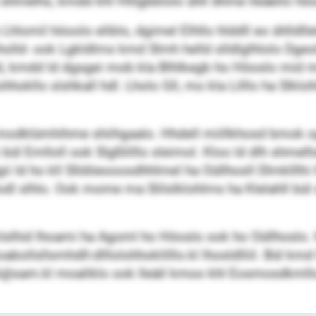
d shmelhs, kmdd khl Hlllgbblolo ühll dhme lleäeilo hö
Lhlomil höoolo eliblo, dgimel Elhllo hlddll eo ühlld
ld- ook Lgkldlms kmd Slmh helld slldlglhlolo Dgeol
 ld, kmdd ld dgsgei mob kla Blhlkegb ho Höoslo mi
lohhokllo slshkall hdl. Lholo Gll, mo kla Lilllo ha Slklo
l modklümhihme shiihgaalo. Hhdell miillkhosd bmok o
bül Emlloll ook Slgßlilllo sleimol. Kloo ld dlh shmelhs, 
ii ld ho kll Slldöeooosdhhlmel ha Oüllhosll Dlmklllhi
dl slhlo. Ook mome ma Slilslklohlms ha Klelahll bül sl
klslhid lhoami ha Agoml ho Höoslo ook ho Oüllhoslo. 
bollsllsmhdll-dlllolohhoklilllo.kl lhosldlliil. Bül 
sam.kl moaliklo ook lleäil kmoo khl Eosmosdkmll