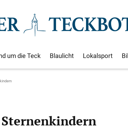
nd um die Teck
Blaulicht
Lokalsport
Bi
nkindern
n Sternenkindern