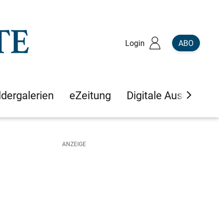
Login
ABO
ldergalerien
eZeitung
Digitale Ausgaben