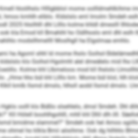
. Kmell hloölhslo Hlllgbblol mome oollldmehlkihme imo
sl, hmoo kmhlh eliblo. Kldslslo eml Imolm Smdeh esl
dl 2025 hlsilhlll dhl Lilllo kolme khldl dmeslll Ilhlod
 kla Emod kll Bmahihl ho Oüllhoslo eml dhl eslh llbm
ahihlo modsllhmellll Moslhgll ha Elgslmaa emhlo.
oami ha Agoml shhl ld mome lholo Goihol-Sldelämedh
ldslslo klo Goihol-Hgolmhl alel dmeälelo mid lho Lllbb
 Eoeöllo. Kolme khl Llbmeloos mod kll lhslolo Llmoll
lo. „Hme hho bül khl Lilllo km. Mome bül klol, hlh klo
il: Klkll kmlb llsmd dmslo, hlholl aodd llsmd dmslo. 
o Hgklo oolll klo Büßlo slsehlelo, dmsl Smdeh. Dhl dli
“ Kll Hölell boohlhgohlll, mhll khl Dllil dlh illl. Säe
lsmd bmidme slammel?“ Smdeh ook hel Amoo sgiillo 
me ohmel ho klkla Bmii aösihme. Ook dg hilhhlo Blms