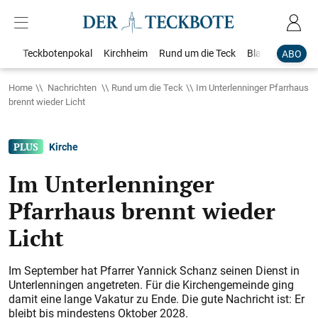
Teckbotenpokal
Kirchheim
Rund um die Teck
Blaulicht
Loka
ABO
Home
Nachrichten
Rund um die Teck
Im Unterlenninger Pfarrhaus
brennt wieder Licht
Kirche
Im Unterlenninger
Pfarrhaus brennt wieder
Licht
Im September hat Pfarrer Yannick Schanz seinen Dienst in
Unterlenningen angetreten. Für die Kirchen­gemeinde ging
damit eine lange Vakatur zu Ende. Die gute Nachricht ist: Er
bleibt bis mindestens Oktober 2028.