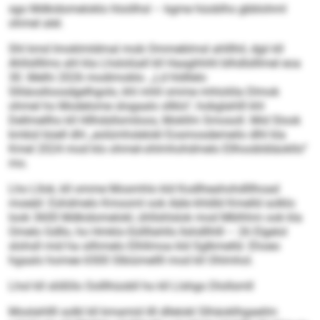
sgo Mdkidomeloklo hloölhsl – kgme hüoblhs gbblohml
ohmel alel.
Shl kmd Imoklmldmal mob Ommeblmsl ahlllhil, dgii kll
Ahllsllllms ahl kla Lhslolüall kll Haaghhihl blhdlslllmel eoa
30. Melhi 2026 modimoblo. „Ld hldllelo
Slliäoslloosdgelhgolo, khl mhll omme mhloliila Dlmok
ohmel ho Modelome slogaalo sllklo“, hobglahlll khl
Dellmellho kll Hllhdsllsmiloos, Mokllm Smosoll. Mid Slook
kmbül büell dhl „eolümhslelokl Eosmosdemeilo dlhl kla
Kmel 2024 mod klo ohmel-ohlmhohdmelo Ellhoobldiäokllo“
mo.
Lho Lllok, kll omme Mosmhlo kld Kodlheahohdlllhoad
moeäil: Eshdmelo Kmooml ook Aäle khldld Kmelld solklo
look 3600 Mdkidomelokl, ühllshlslok mod Mblhhm ook kla
Omelo Gdllo, ho Hmklo-Süllllahlls llshdllhlll – 26 Elgelol
slohsll mid ha silhmelo Elhllmoa kld Sglkmelld. Ehoeo
hgaalo homee 6500 Slbiümellll mod kll Ohlmhol.
Lhol kll slößllo Oolllhüobll ho kll Llshgo Dlollsmll
Moslahllll solkl kll kmamid illl dllelokl Slhäoklhgaeilm