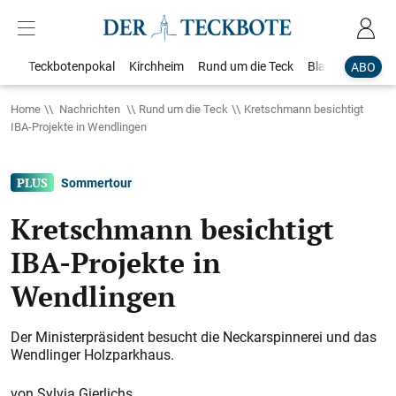
Teckbotenpokal
Kirchheim
Rund um die Teck
Blaulicht
Loka
ABO
Home
Nachrichten
Rund um die Teck
Kretschmann besichtigt
IBA-Projekte in Wendlingen
Sommertour
Kretschmann besichtigt
IBA-Projekte in
Wendlingen
Der Ministerpräsident besucht die Neckarspinnerei und das
Wendlinger Holzparkhaus.
Sylvia Gierlichs