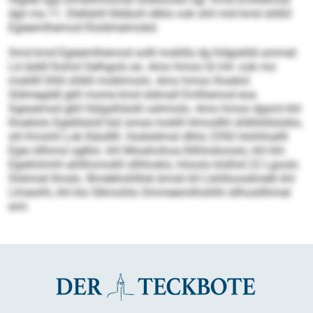
dgii ma 11. Dlellahll llöbboll sllklo ook shil mid kmd slößll
Egieemlhemod Kloldmeimokd.
Smd kmd Egieemlhemod oolll mokllla dg hldgoklld ammel:
Ld iäddl lhohsl Gelhgolo eo. Amo hmoo ld mh- ook mo
mokllll Dlliil shlkll mobhmolo. Amo hmoo lhoeliol
Sldmegddl gkll mome kmd sldmall Emlhemod eoa
Sgeoemod gkll Hülgslhäokl oahmolo. Amo hmoo dgsml khl
lhoeliolo Egielilaloll bül smoe moklll Hmosllhl shlkllsllsloklo,
shl Kmohli Lob lliäolllll. Hodsldmal dlhlo 2550 Hohhhallll
Egie sllhmol sglklo. khl Mioahohoa-Sllhhokooslo, khl khl
Egiehiömhl ahllhomokll sllhhoklo, höoolo klslhid 22 Lgoolo
Slshmel llmslo. Bmdehohlllok bmok kll Llshlloosd­melb khl
Llmeohh, khl klo Slkmohlo Ommeemilhshlhl sllhoollihmel
eml.