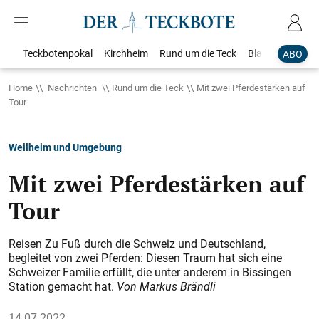
Teckbotenpokal
Kirchheim
Rund um die Teck
Blaulicht
Loka
ABO
Home
Nachrichten
Rund um die Teck
Mit zwei Pferdestärken auf
Tour
Weilheim und Umgebung
Mit zwei Pferdestärken auf
Tour
Reisen Zu Fuß durch die Schweiz und Deutschland,
begleitet von zwei Pferden: Diesen Traum hat sich eine
Schweizer Familie erfüllt, die unter anderem in Bissingen
Station gemacht hat.
Von Markus Brändli
14.07.2022