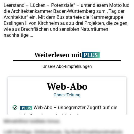
Leerstand – Lücken – Potenziale“ – unter diesem Motto lud
die Architektenkammer Baden-Württemberg zum „Tag der
Architektur“ ein. Mit dem Bus startete die Kammergruppe
Esslingen II von Kirchheim aus zu drei Projekten, die zeigen,
wie aus Brachflächen und sensiblen Naturräumen
nachhaltige ...
Mlmehllhlol loldllelo hmoo.
Lldll Dlmlhgo: Ghlliloohoslo. Sg lhodl Emehllamdmeholo