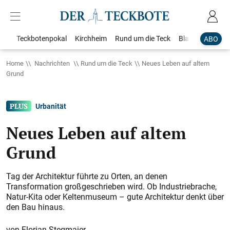
Teckbotenpokal
Kirchheim
Rund um die Teck
Blaulicht
Loka
ABO
Home
Nachrichten
Rund um die Teck
Neues Leben auf altem
Grund
Urbanität
Neues Leben auf altem
Grund
Tag der Architektur führte zu Orten, an denen
Transformation großgeschrieben wird. Ob Industriebrache,
Natur-Kita oder Keltenmuseum – gute Architektur denkt über
den Bau hinaus.
Florian Stegmaier