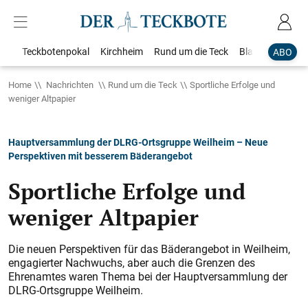
Teckbotenpokal
Kirchheim
Rund um die Teck
Blaulicht
Loka
ABO
Home
Nachrichten
Rund um die Teck
Sportliche Erfolge und
weniger Altpapier
Hauptversammlung der DLRG-Ortsgruppe Weilheim – Neue
Perspektiven mit besserem Bäderangebot
Sportliche Erfolge und
weniger Altpapier
Die neuen Perspektiven für das Bäderangebot in Weilheim,
engagierter Nachwuchs, aber auch die Grenzen des
Ehrenamtes waren Thema bei der Haupt­versammlung der
DLRG-Ortsgruppe Weilheim.