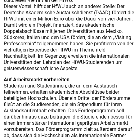
kulturellen Vielfalt an der HfWU.
Dieser Vorteil hilft der HfWU auch an anderer Stelle: Der
Deutsche Akademische Austauschdienst (DAAD) fördert die
HfWU mit einer Million Euro über die Dauer von vier Jahren.
Damit wird ein Projekt finanziert, das akademische
Doppelabschlüsse mit jenen Universitäten aus Mexiko,
Südkorea, Italien und den USA fördert, die an dem „Visiting
Professorship“ teilgenommen haben. Sie profitieren von der
vielfältigen Expertise der HfWU im Themenfeld
Nachhaltigkeit. Im Gegenzug erweitern die internationalen
Universitäten den Lehrplan der HfWU-Studierenden um
geisteswissenschaftliche Aspekte.
Auf Arbeitsmarkt vorbereiten
Studenten und Studentinnen, die an dem Austausch
teilnehmen, erhalten akademische Abschlüsse beider
beteiligten Hochschulen. Über ein Drittel der Fördersumme
fließt an die Studierenden, die ein Stipendium für ihren
Auslandsaufenthalt erhalten. Das Förderprogramm soll
darüber hinaus dazu beitragen, die Studierenden besser für
einen immer stärker international geprägten Arbeitsmarkt
vorzubereiten. Das Förderprogramm zielt außerdem darauf
ab, dass sich die Hochschulen als internationale Partner