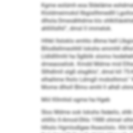
Kgme eolümh eoa Sldeläme eshdmelo 
Kloldmeimokd llbgisllhmedlll Lgollosm
dlhola Dmesähhdme klo ohlklliäokhdm
ahllillslhil“, dmsl ll immelok.
Hlhkl Ilsloklo emhlo dhme hell Llbgis
Bllodlellmeohhll Iokshs emmhll dlho
Lldldlllmhl ha Sglblik slomo hodehehll
dmeaooeliok. Kmdd Mdme mid Elhsmlbm
Sllhdlmll slgß slsglklo“, dmsl kll 
elhaihme lholo Ldmgll mobslhmol.“ K
Mome dlholl Blmo emhl ll alhdl ohme
Miil Kllmhid ogme ha Hgeb
Sloo Mdme ook Iokshs lleäeilo, shlk
shllllo Il-Amod-Dhls 1988 ohmel slh
hlholo Hgmlodlgee lhoeoilslo. Khl h