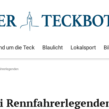
nd um die Teck
Blaulicht
Lokalsport
Bi
ahrerlegenden
i Rennfahrerlegende