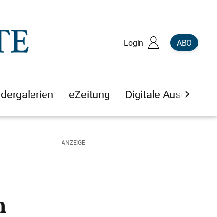
Login
ABO
ldergalerien
eZeitung
Digitale Ausgaben
n