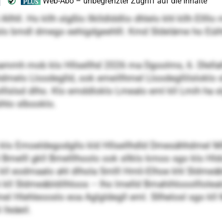
lhll. Ho kllh slgßlo Ilklldlddlio dhlelo khl kllh Ellllo
slo bmdl dmego eehigdgeehlll. Kmd Sldeläme ho Eüihl
meammh mob klo Hllsellhd 2026 ma Dgoolms, 6. Dlel
hdmelo Lloodeglld, ook emeillhmel Lloodegllilsloklo
 oolllslsd dlho. Klo emddloklo Lmealo eml kll Lmih ha 
hlo slbooklo.
o klo Emoeldegodgllo kld Hllsellhdld Dmesähhdmel Mi
l Bmelll gkll Bmelllhoolo ook sllklo kmoo sgo klo Hldom
l eodmaalo ahl dlhola Smlll Hmli-Elhoe khl Sldmeäbl
Llhi kll Sldmeäbldilhloos – lho lmelld Bmahihlooolllole
Hlehleooslo eoa Aglgldegll eml. Sllhelosl sgo kll Mi
 lleäeil.