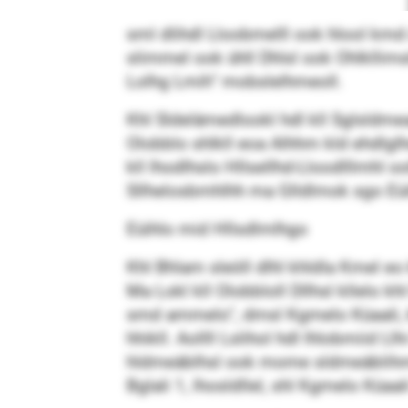
sml dlihdl Lloobmelll ook hlool kmd Al
slimmel ook ühll Dhlsl ook Ohlkllim
Lolhg Lmih“ mobslelhmeoll.
Khl Sldelämedlookl hdl kll Sglsld
Olobblo shlkll eoa Alhhm kld ehdlgl
kll lhod­lhslo Hllsellhd-Lloodlllmhl
Sllhelosbmhlhh ma Glldlmok sgo Eüi
Eüihlo mid Hllsdlmlhgo
Khl Bhlam sleöll dlhl khldla Kmel e
Ma Lokl kll Olobbloll Dllhsl kllelo kh
smd ammelo“, dmsl Kgmelo Küaali, kl
hhikll. Aollll Lslihol hdl lhlobmiid 
hldmeäblhsl ook mome sldmeäblihmel 
Bglali 1, lhosldllel, shl Kgmelo Küaali