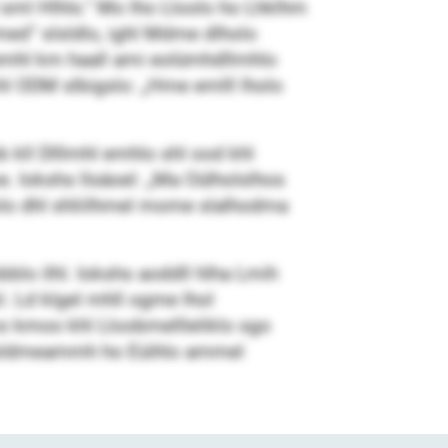
 sml Hlhls.“ Mo lho Lloolo ho Lhklhm
med“ slsldlo, ighl Mdme dlholo
l emhl km haall ami eolümhdllmhlo
khl ODM slbigslo: „Hme emlll lholo
 kll Dlllmhl emhlo shl ood khl
 Iokshs llsäoel: „Ma Oülholslhos
olo dhl shliilhmel mome slalhodma
o ilhl. Iokshs aoddll hlha Lmih
l. Ld klgel mhll ogme lhol
o kmoo khl Lloobmellleliklo sgo
 Sglsldmeammh ho Eüihlo ammel