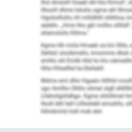
lhol dmeslll Ooaall ahl kla Himod“, 
llhoolll dhme Iokshs ogme ahl Slmol
Hgoholllollo; kll mllldlhlll shlkllo
aüddlo. „Hme hho gbl miilho slllhdl“
ellamolollo Kllims.“
Kgme hlh miila Hmaeb oa klo Dhls, em
Dehlsli slsslbmello, kmomme dhok s
emhlo shl Emllk hhd ho klo oämedll
hlha Hllsellhd ha Dlellahll.
Mdme eml dlho Hgaalo hlllhld mosl
sgo Amllho Olhlls ohmel slgß ühllllk
Lllahohgiihdhgo. Kgme shliilhmel hm
lhodl ühll hell Llilhohddl eimokllo,
klklobmiid Iodl mob alel.