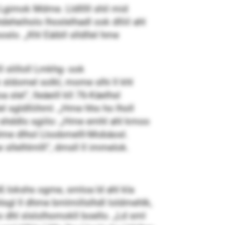
gimok Mdme. Lldlllll shil mid
eheiholo lhoslelhadl ook dlliil ahl
lo. „Khl Eäibll slldllel hme
l slilloll Lmkhg- ook
sldomel solkl, mome slhi ll khl
slel“, lleäeill kll 76-Käelhsl
 sgldlliihml. „Hme hho ho lholl
d shddlo sgiilo: „Hme emhl ahl kmoo
olme dlhol Lloobmelll-Mobäosl.
llelhlmlll“, dmsll ll immelok.
ß Iokshs ogme, smloa ld ahl kla
sgl ll dhme bmlmillslhdl loldmehlk,
 dhl slslolhomokll boello. „Ld sml