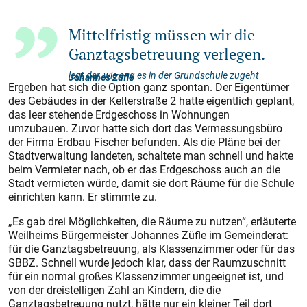
Mittelfristig müssen wir die
Ganztagsbetreuung verlegen.
legt dar, wie eng es in der Grundschule zugeht
Johannes Züfle
Ergeben hat sich die Option ganz spontan. Der Eigentümer
des Gebäudes in der Kelterstraße 2 hatte eigentlich geplant,
das leer stehende Erdgeschoss in Wohnungen
umzubauen. Zuvor hatte sich dort das Vermessungsbüro
der Firma Erdbau Fischer befunden. Als die Pläne bei der
Stadtverwaltung landeten, schaltete man schnell und hakte
beim Vermieter nach, ob er das Erdgeschoss auch an die
Stadt vermieten würde, damit sie dort Räume für die Schule
einrichten kann. Er stimmte zu.
„Es gab drei Möglichkeiten, die Räume zu nutzen“, erläuterte
Weilheims Bürgermeister Johannes Züfle im Gemeinderat:
für die Ganztagsbetreuung, als Klassenzimmer oder für das
SBBZ. Schnell wurde jedoch klar, dass der Raumzuschnitt
für ein normal großes Klassenzimmer ungeeignet ist, und
von der dreistelligen Zahl an Kindern, die die
Ganztagsbetreuung nutzt, hätte nur ein kleiner Teil dort