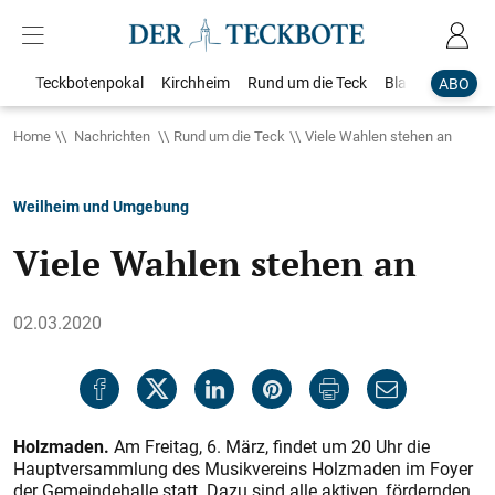
Teckbotenpokal
Kirchheim
Rund um die Teck
Blaulicht
Loka
ABO
Home
Nachrichten
Rund um die Teck
Viele Wahlen stehen an
Weilheim und Umgebung
Viele Wahlen stehen an
02.03.2020
Holzmaden.
Am Freitag, 6. März, findet um 20 Uhr die
Hauptversammlung des Musikvereins Holzmaden im Foyer
der Gemeindehalle statt. Dazu sind alle aktiven, fördernden