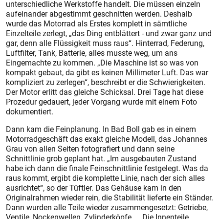
unterschiedliche Werkstoffe handelt. Die müssen einzeln
aufeinander abgestimmt geschnitten werden. Deshalb
wurde das Motorrad als Erstes komplett in sämtliche
Einzelteile zerlegt, „das Ding entblättert - und zwar ganz und
gar, denn alle Flüssigkeit muss raus“. Hinterrad, Federung,
Luftfilter, Tank, Batterie, alles musste weg, um ans
Eingemachte zu kommen. „Die Maschine ist so was von
kompakt gebaut, da gibt es keinen Millimeter Luft. Das war
kompliziert zu zerlegen“, beschreibt er die Schwierigkeiten.
Der Motor erlitt das gleiche Schicksal. Drei Tage hat diese
Prozedur gedauert, jeder Vorgang wurde mit einem Foto
dokumentiert.
Dann kam die Feinplanung. In Bad Boll gab es in einem
Motorradgeschäft das exakt gleiche Modell, das ­Johannes
Grau von allen Seiten fotografiert und dann seine
Schnittlinie grob geplant hat. „Im ausgebauten Zustand
habe ich dann die finale Feinschnittlinie festgelegt. Was da
raus kommt, ergibt die komplette Linie, nach der sich alles
ausrichtet“, so der Tüftler. Das Gehäuse kam in den
Originalrahmen wieder rein, die Stabilität lieferte ein Ständer.
Dann wurden alle Teile wieder zusammengesetzt: Getriebe,
Ventile, Nockenwellen, Zylinderköpfe . . . Die Innenteile