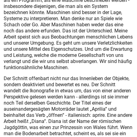
als ein Programm, als eine Maschine beschrieben werden -
insbesondere diejenigen, die man als ein System
bezeichnen könnte. Maschinen sind besser in der Lage,
Systeme zu interpretieren. Man denke nur an Spiele wie
Schach oder Go. Aber Maschinen haben weder das eine
noch das andere erfunden. Das ist der Unterschied. Meine
Arbeit speist sich aus Beobachtungen menschlichen Lebens
und unserer Umgebung. Es geht um unsere Verletzlichkeiten
und unsere Mittel des Eigenschutzes. Und um die Erwartung
und Leistung, welche die moderne Gesellschaft von uns
verlangt und die wir uns selbst abverlangen. Wir sind häufig
funktionsähnliche Maschinen.
Der Schnitt offenbart nicht nur das Innenleben der Objekte,
sondern deaktiviert und bewertet es neu. Der Schnitt
wandelt die Ikonografie in etwas um, das von einer anderen
Perspektive gelesen werden kann - allerdings ist sie immer
noch Teil derselben ­Geschichte. Der Titel eines der
auseinandergesägten Motor­räder lautet „Aprilia“ und
beinhaltet das Verb „öffnen“ - italienisch: aprire. Eine andere
Arbeit heißt „Diana“. Diana ist der Name der römischen
Jagdgöttin, was einen zur Prinzessin von Wales führt. Wenn
man die Bodenarbeit betrachtet, scheint es, als sei sie ein