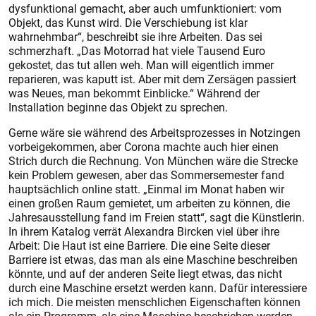
dysfunktional gemacht, aber auch umfunktioniert: vom
Objekt, das Kunst wird. Die Verschiebung ist klar
wahrnehmbar“, beschreibt sie ihre Arbeiten. Das sei
schmerzhaft. „Das Motorrad hat viele Tausend Euro
gekostet, das tut allen weh. Man will eigentlich immer
reparieren, was kaputt ist. Aber mit dem Zersägen passiert
was Neues, man bekommt Einblicke.“ Während der
Installation beginne das Objekt zu sprechen.
Gerne wäre sie während des Arbeitsprozesses in Notzingen
vorbeigekommen, aber Corona machte auch hier einen
Strich durch die Rechnung. Von München wäre die Strecke
kein Problem gewesen, aber das Sommersemes­ter fand
hauptsächlich online statt. „Einmal im Monat haben wir
einen großen Raum gemietet, um arbeiten zu können, die
Jahresausstellung fand im Freien statt“, sagt die Künstlerin.
In ihrem Katalog verrät Alexandra Bircken viel über ihre
Arbeit: Die Haut ist eine Barriere. Die eine Seite dieser
Barriere ist etwas, das man als eine Maschine beschreiben
könnte, und auf der anderen Seite liegt etwas, das nicht
durch eine Maschine ersetzt werden kann. Dafür interessiere
ich mich. Die meisten menschlichen Eigenschaften können