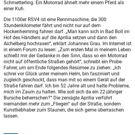
Schmetterling. Ein Motorrad ähnelt mehr einem Pferd als
einer Kuh.
Die 1100er RSV4 ist eine Rennmaschine, die 300
Stundenkilometer fährt und nicht nur auf dem
Hockenheimring fah­ren darf. „Man kann sich in Bad Boll im
Hof des Händlers auf die Aprilia setzen und dann den
Aichelberg hochrasen“, erklärt Johannes Grau. Im Internet ist
in einem Forum zu lesen: „Zum ersten Mal in meinem Leben
schießt mir der Gedanke in den Sinn, dass so ein Motorrad
nicht auf öffentliche Straßen gehört“, schreibt ein Probe-
Fahrer, um am Ende folgendes Resümee zu ziehen: „Ich
schrei vor Glück unter meinem Helm, bin fasziniert und
zugleich geschockt, dass man mit so einem Gerät auf der
Straße fah­ren darf. Ich bin 52 Jahre alt und hatte Probleme,
mich im Zaum zu halten. Wie soll sich da ein 22-jähriger
Bursche beherrschen?“ Die zersägte Aprilia verführt
niemanden mehr zum „Fliegen“ auf der Straße, sondern
Kunstliebhaber zum Staunen, die sich gerne überraschen
lassen.