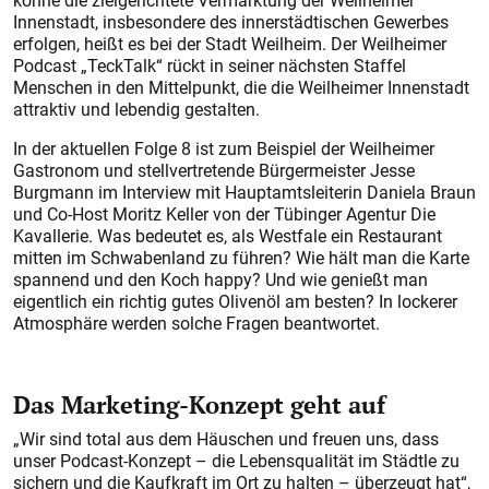
könne die zielgerichtete Vermarktung der Weilheimer
Innenstadt, insbesondere des innerstädtischen Gewerbes
erfolgen, heißt es bei der Stadt Weilheim. Der Weilheimer
Podcast „TeckTalk“ rückt in seiner nächsten Staffel
Menschen in den Mittelpunkt, die die Weilheimer Innenstadt
attraktiv und lebendig gestalten.
In der aktuellen Folge 8 ist zum Beispiel der Weilheimer
Gastronom und stellvertretende Bürgermeister Jesse
Burgmann im Interview mit Hauptamtsleiterin Daniela Braun
und Co-Host Moritz Keller von der Tübinger Agentur Die
Kavallerie. Was bedeutet es, als Westfale ein Restaurant
mitten im Schwabenland zu führen? Wie hält man die Karte
spannend und den Koch happy? Und wie genießt man
eigentlich ein richtig gutes Olivenöl am besten? In lockerer
Atmosphäre werden solche Fragen beantwortet.
Das Marketing-Konzept geht auf
„Wir sind total aus dem Häuschen und freuen uns, dass
unser Podcast-Konzept – die Lebensqualität im Städtle zu
sichern und die Kaufkraft im Ort zu halten – überzeugt hat“,