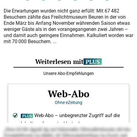
Die Erwartungen wurden nicht ganz erfüllt: Mit 67 482
Besuchern zählte das Freilichtmuseum Beuren in der von
Ende März bis Anfang November währenden Saison etwas
weniger Gäste als in den vorangegangenen zwei Jahren –
und damit auch geringere Einnahmen. Kalkuliert worden war
mit 70 000 Besuchern. ...
„Sloo ld hlh dgodl dg sol hldomello Sllmodlmilooslo shl klo
Dmeäblllmslo ha Melhi, kll Sllhmobdmhlhgo ha Kooh ook