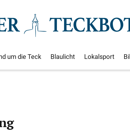
nd um die Teck
Blaulicht
Lokalsport
Bi
ung