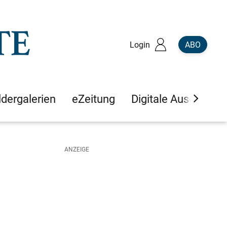
Login
ABO
ldergalerien
eZeitung
Digitale Ausgaben