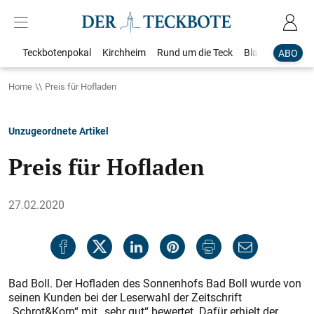
Teckbotenpokal
Kirchheim
Rund um die Teck
Blaulicht
Loka
ABO
Home
Preis für Hofladen
Unzugeordnete Artikel
Preis für Hofladen
27.02.2020
Bad Boll. Der Hofladen des Sonnenhofs Bad Boll wurde von
seinen Kunden bei der Leserwahl der Zeitschrift
„Schrot&Korn“ mit „sehr gut“ bewertet. Dafür erhielt der