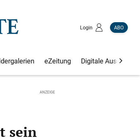
Login
ABO
ldergalerien
eZeitung
Digitale Ausgaben
t sein