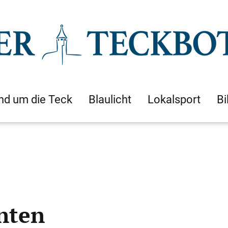
nd um die Teck
Blaulicht
Lokalsport
Bi
enten