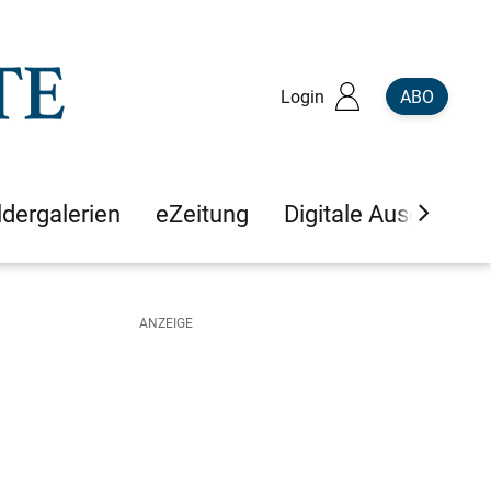
Login
ABO
ldergalerien
eZeitung
Digitale Ausgaben