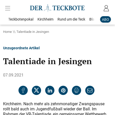
Teckbotenpokal
Kirchheim
Rund um die Teck
Blaulicht
Loka
ABO
Home
Talentiade in Jesingen
Unzugeordnete Artikel
Talentiade in Jesingen
07.09.2021
Kirchheim. Nach mehr als zehnmonatiger Zwangspause
rollt bald auch im Jugendfußball wieder der Ball. Im
Rahmen der VR-Talentiade, ein gemeinsamer Wettbewerb