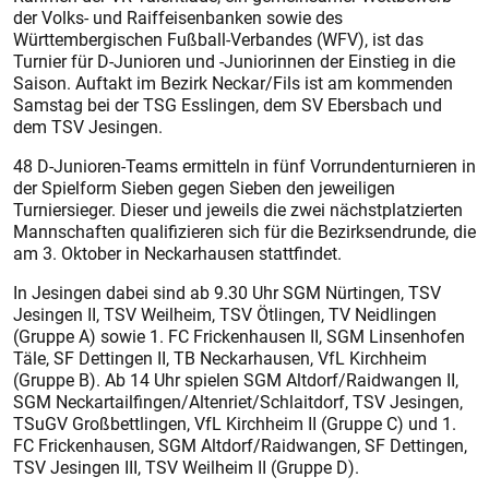
der Volks- und Raiffeisenbanken sowie des
Württembergischen Fußball-Verbandes (WFV), ist das
Turnier für D-Junioren und -Juniorinnen der Einstieg in die
Saison. Auftakt im Bezirk Neckar/Fils ist am kommenden
Samstag bei der TSG Esslingen, dem SV Ebersbach und
dem TSV Jesingen.
48 D-Junioren-Teams ermitteln in fünf Vorrundenturnieren in
der Spielform Sieben gegen Sieben den jeweiligen
Turniersieger. Dieser und jeweils die zwei nächstplatzierten
Mannschaften qualifizieren sich für die Bezirksendrunde, die
am 3. Oktober in Neckarhausen stattfindet.
In Jesingen dabei sind ab 9.30 Uhr SGM Nürtingen, TSV
Jesingen II, TSV Weilheim, TSV Ötlingen, TV Neidlingen
(Gruppe A) sowie 1. FC Frickenhausen II, SGM Linsenhofen
Täle, SF Dettingen II, TB Neckarhausen, VfL Kirchheim
(Gruppe B). Ab 14 Uhr spielen SGM Altdorf/Raidwangen II,
SGM Neckartailfingen/Altenriet/Schlaitdorf, TSV Jesingen,
TSuGV Großbettlingen, VfL Kirchheim II (Gruppe C) und 1.
FC Frickenhausen, SGM Altdorf/Raidwangen, SF Dettingen,
TSV Jesingen III, TSV Weilheim II (Gruppe D).