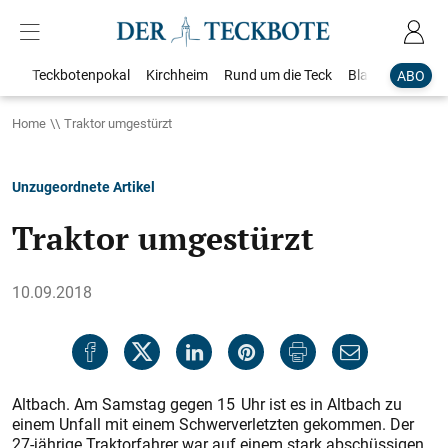
Teckbotenpokal
Kirchheim
Rund um die Teck
Blaulicht
Loka
ABO
Home
Traktor umgestürzt
Unzugeordnete Artikel
Traktor umgestürzt
10.09.2018
Altbach. Am Samstag gegen 15 Uhr ist es in Altbach zu
einem Unfall mit einem Schwerverletzten gekommen. Der
27-jährige Traktorfahrer war auf einem stark abschüssigen